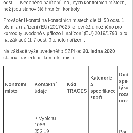
odst. 1 uvedeného nařízení i na jiných kontrolních místech,
než jsou stanoviště hraniční kontroly.
Provádění kontrol na kontrolních místech dle čl. 53 odst. 1
písm. a) nařízení (EU) 2017/625 je rovněž umožněno pro
komodity uvedené v příloze II nařízení (EU) 2019/1793, a to
na základě čl. 7 odst. 3 tohoto nařízení.
Na základě výše uvedeného SZPI od
20. ledna 2020
stanoví následující kontrolní místo:
Dodat
Kategorie
specif
Kontrolní
Kontaktní
Kód
a
týkají
místo
údaje
TRACES
specifikace
rozsa
zboží
určen
K Vypichu
1086,
252 19
Pouze