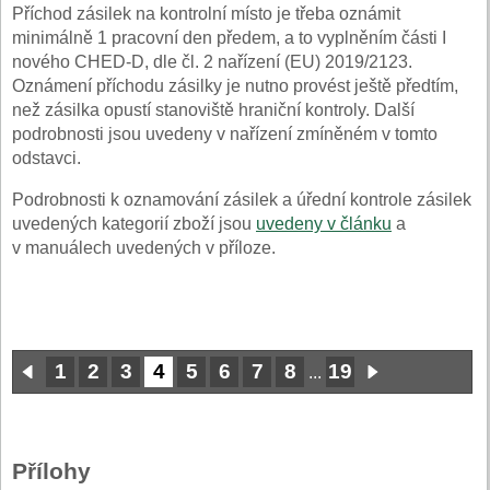
Příchod zásilek na kontrolní místo je třeba oznámit
minimálně 1 pracovní den předem, a to vyplněním části I
nového CHED-D, dle čl. 2 nařízení (EU) 2019/2123.
Oznámení příchodu zásilky je nutno provést ještě předtím,
než zásilka opustí stanoviště hraniční kontroly. Další
podrobnosti jsou uvedeny v nařízení zmíněném v tomto
odstavci.
Podrobnosti k oznamování zásilek a úřední kontrole zásilek
uvedených kategorií zboží jsou
uvedeny v článku
a
v manuálech uvedených v příloze.
1
2
3
4
5
6
7
8
19
...
Přílohy