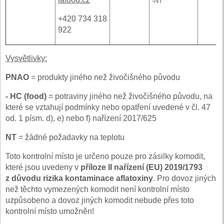
-NT
+420 734 318
922
Vysvětlivky:
PNAO
= produkty jiného než živočišného původu
- HC (food)
= potraviny jiného než živočišného původu, na
které se vztahují podmínky nebo opatření uvedené v čl. 47
od. 1 písm. d), e) nebo f) nařízení 2017/625
NT
= žádné požadavky na teplotu
Toto kontrolní místo je určeno pouze pro zásilky komodit,
které jsou uvedeny v
příloze II nařízení (EU) 2019/1793
z důvodu rizika kontaminace aflatoxiny
. Pro dovoz jiných
než těchto vymezených komodit není kontrolní místo
uzpůsobeno a dovoz jiných komodit nebude přes toto
kontrolní místo umožněn!