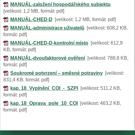
MANUÁL-založení hospodářského subjektu
[velikost: 1,2 MB, formát: pdf]
MANUÁL-CHED-D
[velikost: 1,2 MB, formát: pdf]
MANUÁL-administrace uživatelů
[velikost: 608,2 KB,
formát: pdf]
MANUÁL-CHED-D-kontrolní místo
[velikost: 612,9
KB, formát: pdf]
MANUÁL-dvoufaktorové ověření
[velikost: 788,8 KB,
formát: pdf]
Soukromé potvrzení – směsné potraviny
[velikost:
831,4 KB, formát: pdf]
kap. 18_Vyplnění_COI_-_SZPI
[velikost: 511,2 KB,
formát: pdf]
kap. 18_Oprava_pole_10_COI
[velikost: 463,2 KB,
formát: pdf]