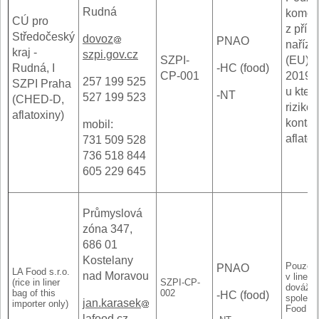
Rudná
komod
CÚ pro
z přílo
Středočeský
dovoz
PNAO
naříze
kraj -
szpi.gov.cz
SZPI-
(EU)
Rudná, I
-HC (food)
CP-001
2019/
257 199 525
SZPI Praha
u kter
-NT
527 199 523
(CHED-D,
riziko
aflatoxiny)
konta
mobil:
aflatox
731 509 528
736 518 844
605 229 645
Průmyslová
zóna 347,
686 01
Kostelany
Pouze r
PNAO
LA Food s.r.o.
nad Moravou
v liner-
(rice in liner
SZPI-CP-
dováže
bag of this
002
-HC (food)
společn
jan.karasek
importer only)
Food s.r
lafood.cz