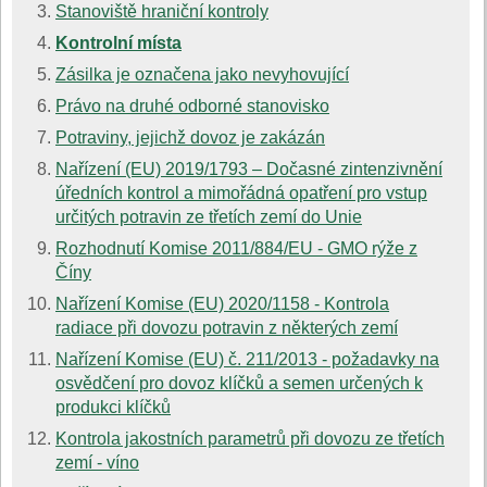
Stanoviště hraniční kontroly
Kontrolní místa
Zásilka je označena jako nevyhovující
Právo na druhé odborné stanovisko
Potraviny, jejichž dovoz je zakázán
Nařízení (EU) 2019/1793 – Dočasné zintenzivnění
úředních kontrol a mimořádná opatření pro vstup
určitých potravin ze třetích zemí do Unie
Rozhodnutí Komise 2011/884/EU - GMO rýže z
Číny
Nařízení Komise (EU) 2020/1158 - Kontrola
radiace při dovozu potravin z některých zemí
Nařízení Komise (EU) č. 211/2013 - požadavky na
osvědčení pro dovoz klíčků a semen určených k
produkci klíčků
Kontrola jakostních parametrů při dovozu ze třetích
zemí - víno