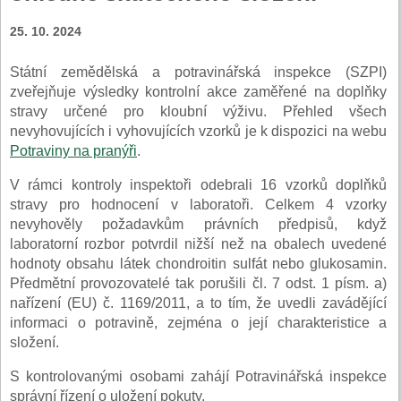
25. 10. 2024
Státní zemědělská a potravinářská inspekce (SZPI)
zveřejňuje výsledky kontrolní akce zaměřené na doplňky
stravy určené pro kloubní výživu. Přehled všech
nevyhovujících i vyhovujících vzorků je k dispozici na webu
Potraviny na pranýři
.
V rámci kontroly inspektoři odebrali 16 vzorků doplňků
stravy pro hodnocení v laboratoři. Celkem 4 vzorky
nevyhověly požadavkům právních předpisů, když
laboratorní rozbor potvrdil nižší než na obalech uvedené
hodnoty obsahu látek chondroitin sulfát nebo glukosamin.
Předmětní provozovatelé tak porušili čl. 7 odst. 1 písm. a)
nařízení (EU) č. 1169/2011, a to tím, že uvedli zavádějící
informaci o potravině, zejména o její charakteristice a
složení.
S kontrolovanými osobami zahájí Potravinářská inspekce
správní řízení o uložení pokuty.