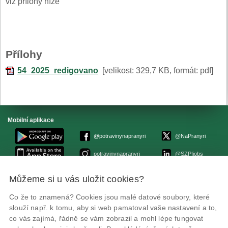
viz přílohy níže
Přílohy
54_2025_redigovano
[velikost: 329,7 KB, formát: pdf]
Mobilní aplikace
@potravinynapranyri
@NaPranyri
potravinynapranyri
@SZPIjobs
Můžeme si u vás uložit cookies?
© Státní zemědělská a potravinářská inspekce 2026.
Květná 15, 603 00 Brno,
epodatelna
szpi.gov.cz
Co že to znamená? Cookies jsou malé datové soubory, které
ID datové schránky: avraiqg
slouží např. k tomu, aby si web pamatoval vaše nastavení a to,
IČO: 75014149, DIČ: CZ75014149
co vás zajímá, řádně se vám zobrazil a mohl lépe fungovat
Prohlášení o přístupnosti
|
Zásady ochrany soukromí