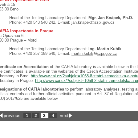
větná 15
03 00 Brno
Head of the Testing Laboratory Department:
Mgr. Jan Knápek, Ph.D.
Phone: +420 543 540 242, E-mail:
jan.knapek
szpi.gov.cz
AFIA Inspectorate in Prague
a Opravnou 6
50 00 Prague – Motol
Head of the Testing Laboratory Department:
Ing. Martin Kubík
Phone: +420 257 199 540, E-mail:
martin.kubik
szpi.gov.cz
ertificate on Accreditation
of the CAFIA laboratory is available below in the l
he certificates is available on the websites of the Czech Accreditation Institu
aboratory in Brno:
http://www.cai.cz/?subjekt=1058-8-statni-zemedelska-a-pot
aboratory in Prague:
http://www.cai.cz/?subjekt=1058-2-statni-zemedelska-a-p
esignations of CAFIA laboratories
to perform laboratory analyses, testing 
fficial controls and further official activities pursuant to Art. 37 of Regulatio
EU) 2017/625 are available below.
previous
1
2
3
4
next