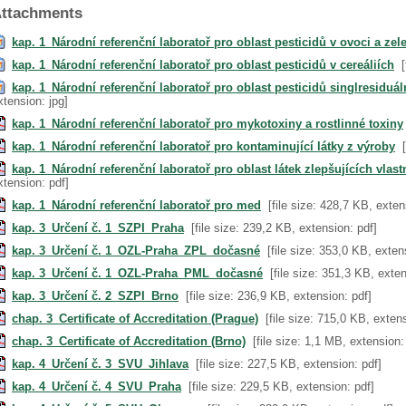
ttachments
kap. 1_Národní referenční laboratoř pro oblast pesticidů v ovoci a zel
kap. 1_Národní referenční laboratoř pro oblast pesticidů v cereáliích
kap. 1_Národní referenční laboratoř pro oblast pesticidů singlresiduá
xtension: jpg]
kap. 1_Národní referenční laboratoř pro mykotoxiny a rostlinné toxiny
kap. 1_Národní referenční laboratoř pro kontaminující látky z výroby
kap. 1_Národní referenční laboratoř pro oblast látek zlepšujících vlast
xtension: pdf]
kap. 1_Národní referenční laboratoř pro med
[file size: 428,7 KB, exten
kap. 3_Určení č. 1_SZPI_Praha
[file size: 239,2 KB, extension: pdf]
kap. 3_Určení č. 1_OZL-Praha_ZPL_dočasné
[file size: 353,0 KB, exten
kap. 3_Určení č. 1_OZL-Praha_PML_dočasné
[file size: 351,3 KB, exten
kap. 3_Určení č. 2_SZPI_Brno
[file size: 236,9 KB, extension: pdf]
chap. 3_Certificate of Accreditation (Prague)
[file size: 715,0 KB, exten
chap. 3_Certificate of Accreditation (Brno)
[file size: 1,1 MB, extension:
kap. 4_Určení č. 3_SVU_Jihlava
[file size: 227,5 KB, extension: pdf]
kap. 4_Určení č. 4_SVU_Praha
[file size: 229,5 KB, extension: pdf]