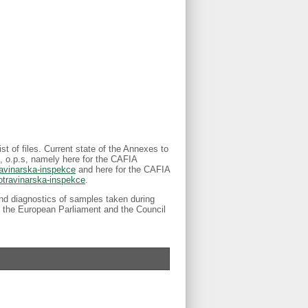
ist of files. Current state of the Annexes to
te, o.p.s, namely here for the CAFIA
ravinarska-inspekce
and here for the CAFIA
otravinarska-inspekce
.
and diagnostics of samples taken during
n of the European Parliament and the Council