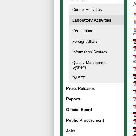
A
Control Activities
Laboratory Activities
Certification
e
Foreign Affairs
Information System
e
Quality Management
System
RASFF
Press Releases
Reports
Official Board
Public Procurement
Jobs