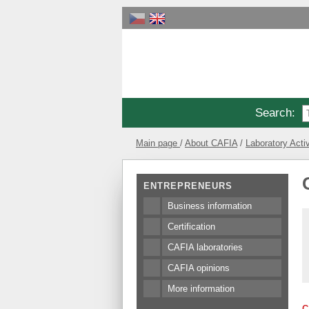
Search
:
Main page
About CAFIA
Laboratory Activ
ENTREPRENEURS
Business information
Certification
CAFIA laboratories
CAFIA opinions
More information
C