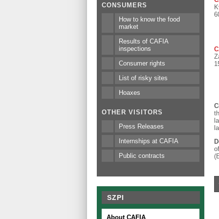
CONSUMERS
K
6
How to know the food
market
Results of CAFIA
inspections
C
Z
Consumer rights
1
List of risky sites
Hoaxes
C
OTHER VISITORS
t
l
Press Releases
l
Internships at CAFIA
D
o
Public contracts
(
SZPI
About CAFIA