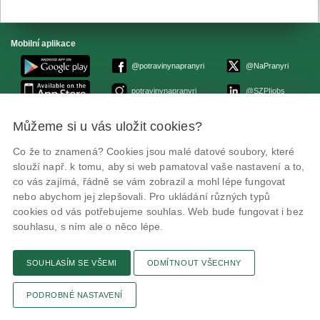
Mobilní aplikace
@potravinynapranyri
@NaPranyri
potravinynapranyri
@SZPIjobs
Můžeme si u vás uložit cookies?
© Státní zemědělská a potravinářská inspekce 2026.
Květná 15, 603 00 Brno,
epodatelna
szpi.gov.cz
Co že to znamená? Cookies jsou malé datové soubory, které
ID datové schránky: avraiqg
slouží např. k tomu, aby si web pamatoval vaše nastavení a to,
IČO: 75014149, DIČ: CZ75014149
co vás zajímá, řádně se vám zobrazil a mohl lépe fungovat
Prohlášení o přístupnosti
|
Zásady ochrany soukromí
nebo abychom jej zlepšovali. Pro ukládání různých typů
cookies od vás potřebujeme souhlas. Web bude fungovat i bez
souhlasu, s ním ale o něco lépe.
SOUHLASÍM SE VŠEMI
ODMÍTNOUT VŠECHNY
Textová verze
Připomínky
Novinky
Odkaz
RSS kanál
Tisk stránky
PODROBNÉ NASTAVENÍ