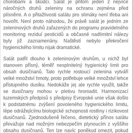
chorobami a škůdci. Salát je přitom jeden z nejvíce
náročných druhů zeleniny na ochranu zejména před
plísněmi. A o přitažlivosti salátu pro slimáky není třeba ani
hovořit. Není proto náhodou, že právě salát je jedním ze
zeleninových druhů zařazených do programu pravidelného
monitoring reziduí pesticidů a občasné nadlimitní nálezy
byly již zaznamenány. Naštěstí nebylo překročení
hygienického limitu nijak dramatické.
Salát patřil dlouho k zeleninovým druhům, u nichž byl
stanoven přísný, téměř nesplnitelný hygienický limit pro
obsah dusičnanů. Tato rychle rostoucí zelenina vytváří
velké množství hmoty, proto potřebuje velké množství lehce
přístupného dusíku. Nedokáže jej ale rychle využít, takže
se dusičnany mohou v pletivu hromadit. Harmonizací
tuzemských předpisů s předpisy Evropské unie však došlo
k podstatnému zvýšení povoleného hygienického limitu,
lépe odrážejícímu biologické schopnosti rostliny i rizikovost
dusičnanů. Zjednodušeně řečeno, dietetický přínos salátu
převažuje nad možným nebezpečím plynoucím z vyššího
obsahu dusičnanů. Ten lze navíc poněkud omezit, pokud