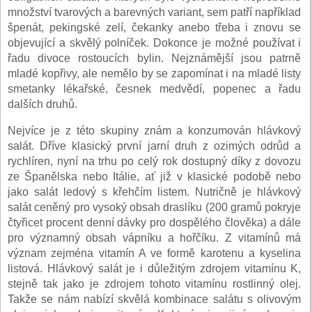
množství tvarových a barevných variant, sem patří například
špenát, pekingské zelí, čekanky anebo třeba i znovu se
objevující a skvělý polníček. Dokonce je možné používat i
řadu divoce rostoucích bylin. Nejznámější jsou patrně
mladé kopřivy, ale nemělo by se zapomínat i na mladé listy
smetanky lékařské, česnek medvědí, popenec a řadu
dalších druhů.
Nejvíce je z této skupiny znám a konzumován hlávkový
salát. Dříve klasický první jarní druh z ozimých odrůd a
rychlíren, nyní na trhu po celý rok dostupný díky z dovozu
ze Španělska nebo Itálie, ať již v klasické podobě nebo
jako salát ledový s křehčím listem. Nutričně je hlávkový
salát ceněný pro vysoký obsah draslíku (200 gramů pokryje
čtyřicet procent denní dávky pro dospělého člověka) a dále
pro významný obsah vápníku a hořčíku. Z vitamínů má
význam zejména vitamín A ve formě karotenu a kyselina
listová. Hlávkový salát je i důležitým zdrojem vitamínu K,
stejně tak jako je zdrojem tohoto vitamínu rostlinný olej.
Takže se nám nabízí skvělá kombinace salátu s olivovým