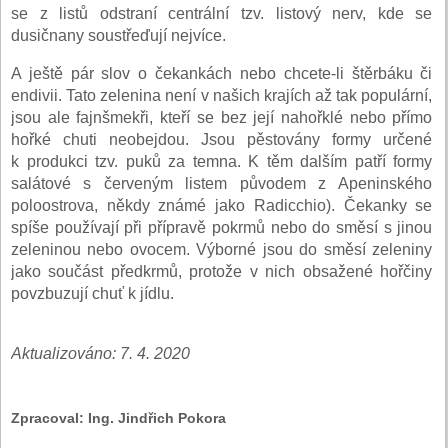
se z listů odstraní centrální tzv. listový nerv, kde se
dusičnany soustřeďují nejvíce.
A ještě pár slov o čekankách nebo chcete-li štěrbáku či
endivii. Tato zelenina není v našich krajích až tak populární,
jsou ale fajnšmekři, kteří se bez její nahořklé nebo přímo
hořké chuti neobejdou. Jsou pěstovány formy určené
k produkci tzv. puků za temna. K těm dalším patří formy
salátové s červeným listem původem z Apeninského
poloostrova, někdy známé jako Radicchio). Čekanky se
spíše používají při přípravě pokrmů nebo do směsí s jinou
zeleninou nebo ovocem. Výborné jsou do směsí zeleniny
jako součást předkrmů, protože v nich obsažené hořčiny
povzbuzují chuť k jídlu.
Aktualizováno: 7. 4. 2020
Zpracoval:
Ing. Jindřich Pokora