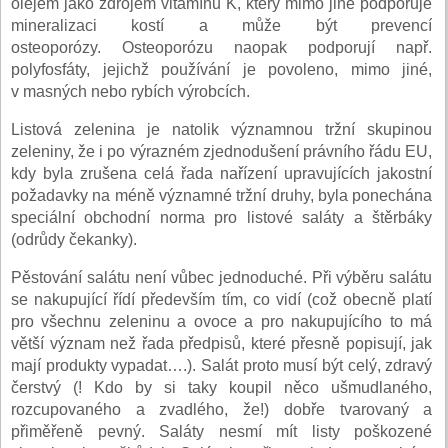
olejem jako zdrojem vitamínu K, který mimo jiné podporuje
mineralizaci kostí a může být prevencí
osteoporózy. Osteoporózu naopak podporují např.
polyfosfáty, jejichž používání je povoleno, mimo jiné,
v masných nebo rybích výrobcích.
Listová zelenina je natolik významnou tržní skupinou
zeleniny, že i po výrazném zjednodušení právního řádu EU,
kdy byla zrušena celá řada nařízení upravujících jakostní
požadavky na méně významné tržní druhy, byla ponechána
speciální obchodní norma pro listové saláty a štěrbáky
(odrůdy čekanky).
Pěstování salátu není vůbec jednoduché. Při výběru salátu
se nakupující řídí především tím, co vidí (což obecně platí
pro všechnu zeleninu a ovoce a pro nakupujícího to má
větší význam než řada předpisů, které přesně popisují, jak
mají produkty vypadat….). Salát proto musí být celý, zdravý
čerstvý (! Kdo by si taky koupil něco ušmudlaného,
rozcupovaného a zvadlého, že!) dobře tvarovaný a
přiměřeně pevný. Saláty nesmí mít listy poškozené