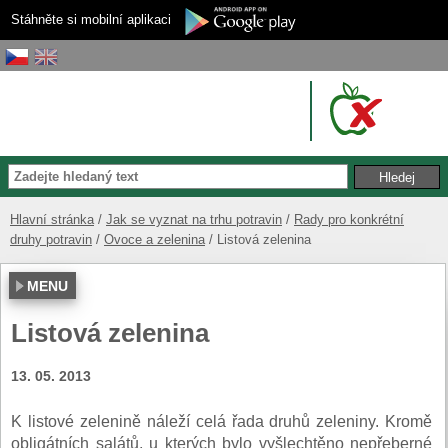
Stáhněte si mobilní aplikaci
Hlavní stránka
Jak se vyznat na trhu potravin
Rady pro konkrétní
druhy potravin
Ovoce a zelenina
Listová zelenina
MENU
Listová zelenina
13. 05. 2013
K listové zelenině náleží celá řada druhů zeleniny. Kromě
obligátních salátů, u kterých bylo vyšlechtěno nepřeberné