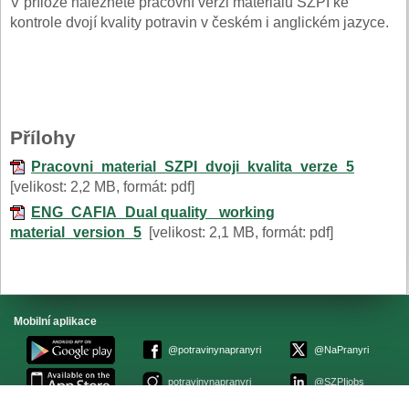
V příloze naleznete pracovní verzi materiálu SZPI ke
kontrole dvojí kvality potravin v českém i anglickém jazyce.
Přílohy
Pracovni_material_SZPI_dvoji_kvalita_verze_5
[velikost: 2,2 MB, formát: pdf]
ENG_CAFIA_Dual quality_ working
material_version_5
[velikost: 2,1 MB, formát: pdf]
Mobilní aplikace
@potravinynapranyri
@NaPranyri
potravinynapranyri
@SZPIjobs