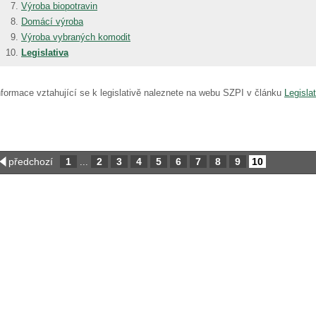
Výroba biopotravin
Domácí výroba
Výroba vybraných komodit
Legislativa
nformace vztahující se k legislativě naleznete na webu SZPI v článku
Legisla
předchozí
1
2
3
4
5
6
7
8
9
10
...