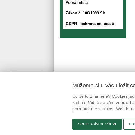
Volná místa
Zákon č. 106/1999 Sb.
GDPR - ochrana os. údajů
Můžeme si u vás uložit c
Mobilní aplikace
Co že to znamená? Cookies jsou
@potravinynapranyri
zajímá, řádně se vám zobrazil a
potřebujeme souhlas. Web bude 
potravinynapranyri
SOUHLASÍM SE VŠEMI
OD