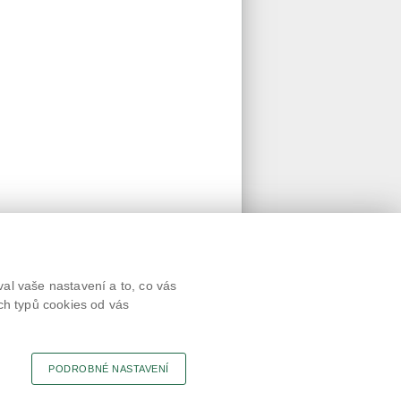
Textová verze
al vaše nastavení a to, co vás
Připomínky
ch typů cookies od vás
Novinky
Odkaz
RSS kanál
Tisk stránky
PODROBNÉ NASTAVENÍ