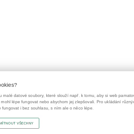
ookies?
 malé datové soubory, které slouží např. k tomu, aby si web pamatov
© Státní zemědělská a potravinářská inspekce 2026.
@NaPranyri
Květná 15, 603 00 Brno,
epodatelna
szpi.gov.cz
 mohl lépe fungovat nebo abychom jej zlepšovali. Pro ukládání různý
ID datové schránky: avraiqg
fungovat i bez souhlasu, s ním ale o něco lépe.
@SZPIjobs
IČO: 75014149, DIČ: CZ75014149
Prohlášení o přístupnosti
|
Zásady ochrany soukromí
MÍTNOUT VŠECHNY