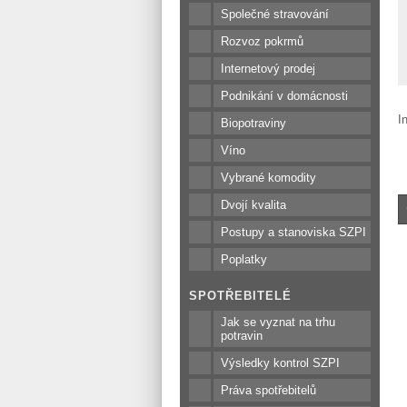
Společné stravování
Rozvoz pokrmů
Internetový prodej
Podnikání v domácnosti
I
Biopotraviny
Víno
Vybrané komodity
Dvojí kvalita
Postupy a stanoviska SZPI
Poplatky
SPOTŘEBITELÉ
Jak se vyznat na trhu
potravin
Výsledky kontrol SZPI
Práva spotřebitelů