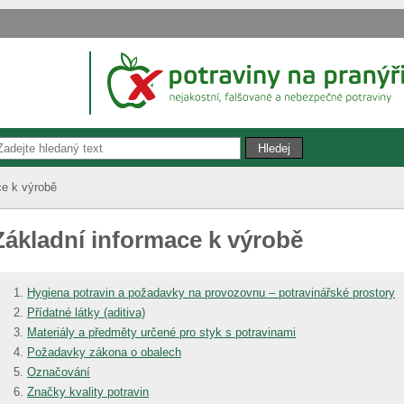
ce k výrobě
Základní informace k výrobě
Hygiena potravin a požadavky na provozovnu – potravinářské prostory
Přídatné látky (aditiva)
Materiály a předměty určené pro styk s potravinami
Požadavky zákona o obalech
Označování
Značky kvality potravin