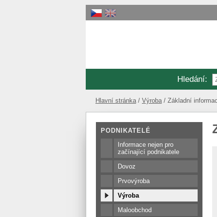
Hledání
:
Hlavní stránka
Výroba
Základní informa
PODNIKATELÉ
Informace nejen pro
začínající podnikatele
Dovoz
Prvovýroba
Výroba
Maloobchod