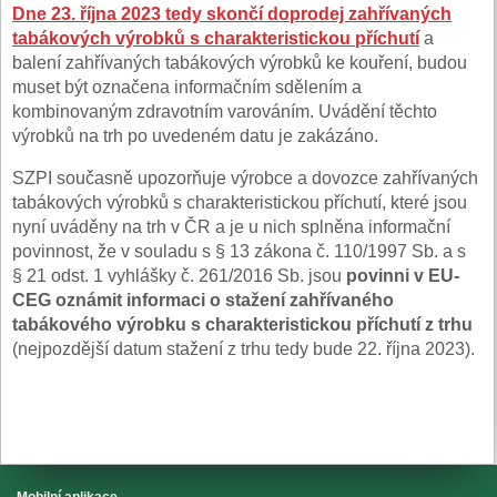
Dne 23. října 2023 tedy skončí doprodej zahřívaných
tabákových výrobků s charakteristickou příchutí
a
balení zahřívaných tabákových výrobků ke kouření, budou
muset být označena informačním sdělením a
kombinovaným zdravotním varováním. Uvádění těchto
výrobků na trh po uvedeném datu je zakázáno.
SZPI současně upozorňuje výrobce a dovozce zahřívaných
tabákových výrobků s charakteristickou příchutí, které jsou
nyní uváděny na trh v ČR a je u nich splněna informační
povinnost, že v souladu s § 13 zákona č. 110/1997 Sb. a s
§ 21 odst. 1 vyhlášky č. 261/2016 Sb. jsou
povinni v EU-
CEG oznámit informaci o stažení zahřívaného
tabákového výrobku s charakteristickou příchutí z trhu
(nejpozdější datum stažení z trhu tedy bude 22. října 2023).
Mobilní aplikace