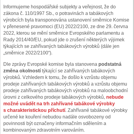
Informujeme hospodářské subjekty a veřejnost, že do
zákona č. 110/1997 Sb., o potravinách a tabákových
výrobcích byla transponována ustanovení směrnice Komise
v přenesené pravomoci (EU) 2022/2100, ze dne 29. června
2022, kterou se mění směrnice Evropského parlamentu a
Rady 2014/40/EU, pokud jde o zrušení některých výjimek
týkajících se zahřívaných tabákových výrobků (dále jen
„směrnice 2022/2100“).
Dle zprávy Evropské komise byla stanovena
podstatná
změna okolností
týkající se zahřívaných tabákových
výrobků. Vzhledem k tomu, že došlo k vzrůstu objemu
prodeje zahřívaných tabákových výrobků a vzrůstu objemu
prodeje zahřívaných tabákových výrobků na maloobchodní
úrovni z celkového prodeje tabákových výrobků,
nebude
možné uvádět na trh zahřívané tabákové výrobky
s charakteristickou příchutí
. Zahřívané tabákové výrobky
určené ke kouření nebudou nadále osvobozeny od
povinnosti být označeny informačním sdělením a
kombinovaným zdravotním varováním.