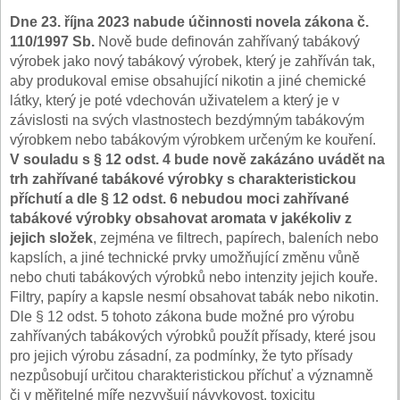
Dne 23. října 2023 nabude účinnosti novela zákona č.
110/1997 Sb.
Nově bude definován zahřívaný tabákový
výrobek jako nový tabákový výrobek, který je zahříván tak,
aby produkoval emise obsahující nikotin a jiné chemické
látky, který je poté vdechován uživatelem a který je v
závislosti na svých vlastnostech bezdýmným tabákovým
výrobkem nebo tabákovým výrobkem určeným ke kouření.
V souladu s § 12 odst. 4
bude nově zakázáno uvádět na
trh
zahřívané tabákové výrobky
s charakteristickou
příchutí a dle § 12 odst. 6 nebudou moci zahřívané
tabákové výrobky obsahovat aromata v jakékoliv z
jejich složek
, zejména ve filtrech, papírech, baleních nebo
kapslích, a jiné technické prvky umožňující změnu vůně
nebo chuti tabákových výrobků nebo intenzity jejich kouře.
Filtry, papíry a kapsle nesmí obsahovat tabák nebo nikotin.
Dle § 12 odst. 5 tohoto zákona bude možné pro výrobu
zahřívaných tabákových výrobků použít přísady, které jsou
pro jejich výrobu zásadní, za podmínky, že tyto přísady
nezpůsobují určitou charakteristickou příchuť a významně
či v měřitelné míře nezvyšují návykovost, toxicitu