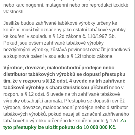
nebo karcinogenní, mutagenní nebo pro reprodukci toxické
vlastnosti.
Jestliže budou zahřívané tabákové výrobky určeny ke
kouření, musí být označeny jako ostatní tabákové výrobky
ke kouření v souladu s § 12d zákona č. 110/1997 Sb.
Pokud jsou ovšem zahřívané tabákové výrobky
bezdýmnými výrobky, zůstává povinnost označit jednotková
a skupinová balení v souladu s § 12f tohoto zákona.
Výrobce, dovozce, maloobchodní prodejce nebo
distributor tabákových výrobků se dopustí přestupku
tím, že v rozporu s § 12 odst. 4 uvede na trh zahřívané
tabákové výrobky s charakteristickou příchutí
nebo v
rozporu s § 12 odst. 6 uvede na trh zahřívané tabákové
výrobky obsahující aromata. Přestupku se dopustí rovněž
výrobce, dovozce, maloobchodní prodejce nebo distributor
tabákových výrobků, pokud nezajistí označení zahřívaného
tabákového výrobku určeného ke kouření podle § 12d.
Za
tyto přestupky lze uložit pokutu do
10 000 000 Kč.