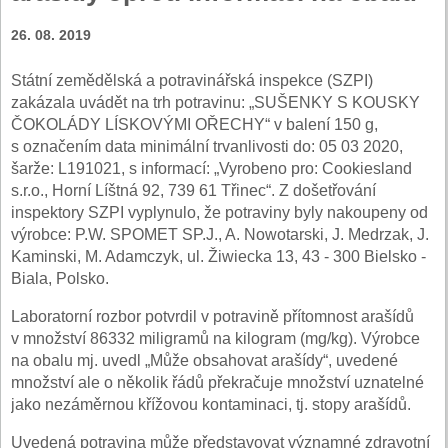
26. 08. 2019
Státní zemědělská a potravinářská inspekce (SZPI)
zakázala uvádět na trh potravinu: „SUŠENKY S KOUSKY
ČOKOLÁDY LÍSKOVÝMI OŘECHY“ v balení 150 g,
s označením data minimální trvanlivosti do: 05 03 2020,
šarže: L191021, s informací: „Vyrobeno pro: Cookiesland
s.r.o., Horní Líštná 92, 739 61 Třinec“. Z došetřování
inspektory SZPI vyplynulo, že potraviny byly nakoupeny od
výrobce: P.W. SPOMET SP.J., A. Nowotarski, J. Medrzak, J.
Kaminski, M. Adamczyk, ul. Žiwiecka 13, 43 - 300 Bielsko -
Biala, Polsko.
Laboratorní rozbor potvrdil v potravině přítomnost arašídů
v množství 86332 miligramů na kilogram (mg/kg). Výrobce
na obalu mj. uvedl „Může obsahovat arašídy“, uvedené
množství ale o několik řádů překračuje množství uznatelné
jako nezáměrnou křížovou kontaminaci, tj. stopy arašídů.
Uvedená potravina může představovat významné zdravotní