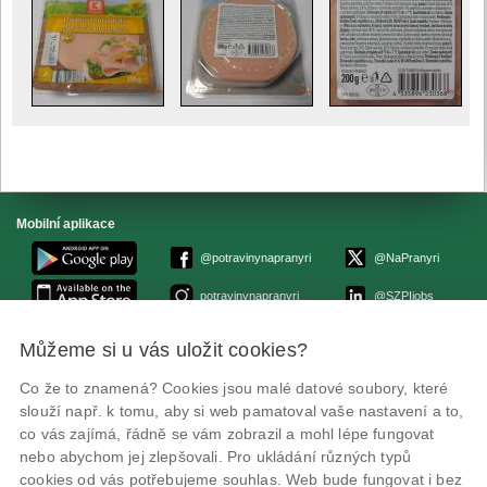
Mobilní aplikace
@potravinynapranyri
@NaPranyri
potravinynapranyri
@SZPIjobs
Můžeme si u vás uložit cookies?
© Státní zemědělská a potravinářská inspekce 2026.
Květná 15, 603 00 Brno,
epodatelna
szpi.gov.cz
Co že to znamená? Cookies jsou malé datové soubory, které
ID datové schránky: avraiqg
slouží např. k tomu, aby si web pamatoval vaše nastavení a to,
IČO: 75014149, DIČ: CZ75014149
co vás zajímá, řádně se vám zobrazil a mohl lépe fungovat
Prohlášení o přístupnosti
|
Zásady ochrany soukromí
nebo abychom jej zlepšovali. Pro ukládání různých typů
cookies od vás potřebujeme souhlas. Web bude fungovat i bez