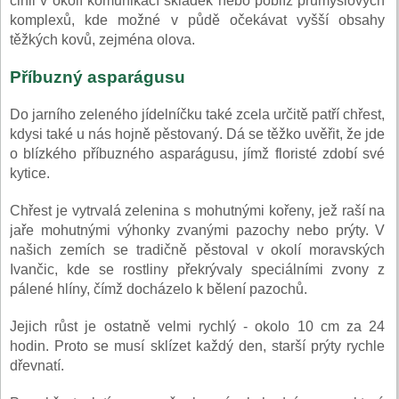
činil v okolí komunikací skládek nebo poblíž průmyslových
komplexů, kde možné v půdě očekávat vyšší obsahy
těžkých kovů, zejména olova.
Příbuzný asparágusu
Do jarního zeleného jídelníčku také zcela určitě patří chřest,
kdysi také u nás hojně pěstovaný. Dá se těžko uvěřit, že jde
o blízkého příbuzného asparágusu, jímž floristé zdobí své
kytice.
Chřest je vytrvalá zelenina s mohutnými kořeny, jež raší na
jaře mohutnými výhonky zvanými pazochy nebo prýty. V
našich zemích se tradičně pěstoval v okolí moravských
Ivančic, kde se rostliny překrývaly speciálními zvony z
pálené hlíny, čímž docházelo k bělení pazochů.
Jejich růst je ostatně velmi rychlý - okolo 10 cm za 24
hodin. Proto se musí sklízet každý den, starší prýty rychle
dřevnatí.