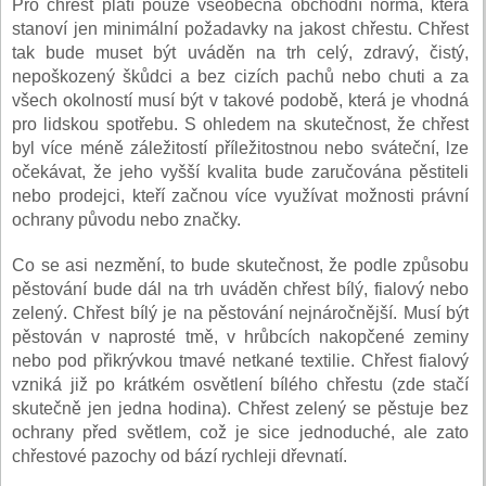
Pro chřest platí pouze všeobecná obchodní norma, která
stanoví jen minimální požadavky na jakost chřestu. Chřest
tak bude muset být uváděn na trh celý, zdravý, čistý,
nepoškozený škůdci a bez cizích pachů nebo chuti a za
všech okolností musí být v takové podobě, která je vhodná
pro lidskou spotřebu. S ohledem na skutečnost, že chřest
byl více méně záležitostí příležitostnou nebo sváteční, lze
očekávat, že jeho vyšší kvalita bude zaručována pěstiteli
nebo prodejci, kteří začnou více využívat možnosti právní
ochrany původu nebo značky.
Co se asi nezmění, to bude skutečnost, že podle způsobu
pěstování bude dál na trh uváděn chřest bílý, fialový nebo
zelený. Chřest bílý je na pěstování nejnáročnější. Musí být
pěstován v naprosté tmě, v hrůbcích nakopčené zeminy
nebo pod přikrývkou tmavé netkané textilie. Chřest fialový
vzniká již po krátkém osvětlení bílého chřestu (zde stačí
skutečně jen jedna hodina). Chřest zelený se pěstuje bez
ochrany před světlem, což je sice jednoduché, ale zato
chřestové pazochy od bází rychleji dřevnatí.