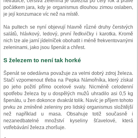
netradice, čerstvá zelenina je důležitá po celý rok a právě
počátkem jara, kdy je organismus dlouhou zimou oslaben,
je její konzumace víc než na místě.
Na pultech se nyní objevují hlavně různé druhy čerstvých
salátů, hlávkový, ledový, první ředkvičky i karotka. Kromě
nich lze ale jarní jídelníček obohatit i méně frekventovanými
zeleninami, jako jsou špenát a chřest.
S železem to není tak horké
Špenát se odedávna považuje za velmi dobrý zdroj železa.
Stačí vzpomenout třeba na Pepka Námořníka, který získal
po jeho požití přímo ocelové svaly. Nicméně celodenní
spotřebu železa by u dospělých mužů uhradilo asi 0,5 kg
špenátu, u žen dokonce dvakrát tolik. Navíc je příjem tohoto
prvku ze zmíněné zeleniny pro lidský organismus složitější
než například u masa. Obsahuje totiž současně i
nezanedbatelné množství kyseliny šťavelové, která
vstřebávání železa zhoršuje.