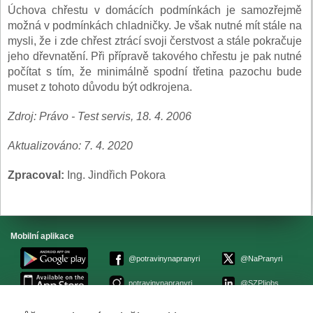
Úchova chřestu v domácích podmínkách je samozřejmě
možná v podmínkách chladničky. Je však nutné mít stále na
mysli, že i zde chřest ztrácí svoji čerstvost a stále pokračuje
jeho dřevnatění. Při přípravě takového chřestu je pak nutné
počítat s tím, že minimálně spodní třetina pazochu bude
muset z tohoto důvodu být odkrojena.
Zdroj: Právo - Test servis, 18. 4. 2006
Aktualizováno: 7. 4. 2020
Zpracoval:
Ing. Jindřich Pokora
Mobilní aplikace
@potravinynapranyri
@NaPranyri
potravinynapranyri
@SZPIjobs