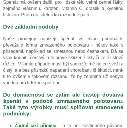
Špenát má ovšem další, pro lidské tělo velmi cenné látky,
zejména vlákninu, karoten, vitamín C, draslík a kyselinu
listovou. Proto do jídelníčku rozhodně patří.
Dvě základní podoby
Naše prodejny nabízejí špenát ve dvou podobách,
převažuje forma zmrazeného polotovaru - někdy také s
přísadami, například se smetanou nebo česnekem. Dá se
však koupit i čerstvý, a to právě sklizené listy či celé listové
růžice. V tomto případě musí být samozřejmě nejen svěží a
čistý, ale bez příznaků napadení chorobami či škůdci, není-
li to ovšem v takovém rozsahu, že by zelenina už nebyla
vhodná pro lidskou spotřebu.
Do domácností se zatím ale častěji dostává
špenát v podobě zmrazeného polotovaru.
Také tyto výrobky musí splňovat stanovené
podmínky:
Žádné cizí příměsi
- a to ani rostlinného původu.