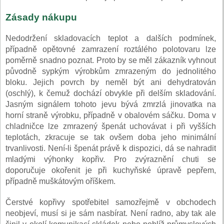
Zásady nákupu
Nedodržení skladovacích teplot a dalších podmínek,
případně opětovné zamrazení roztálého polotovaru lze
poměrně snadno poznat. Proto by se měl zákazník vyhnout
původně sypkým výrobkům zmrazeným do jednolitého
bloku. Jejich povrch by neměl být ani dehydratován
(oschlý), k čemuž dochází obvykle při delším skladování.
Jasným signálem tohoto jevu bývá zmrzlá jinovatka na
horní straně výrobku, případně v obalovém sáčku. Doma v
chladničce lze zmrazený špenát uchovávat i při vyšších
teplotách, zkracuje se tak ovšem doba jeho minimální
trvanlivosti. Není-li špenát právě k dispozici, dá se nahradit
mladými výhonky kopřiv. Pro zvýraznění chuti se
doporučuje okořenit je při kuchyňské úpravě pepřem,
případně muškátovým oříškem.
Čerstvé kopřivy spotřebitel samozřejmě v obchodech
neobjeví, musí si je sám nasbírat. Není radno, aby tak ale