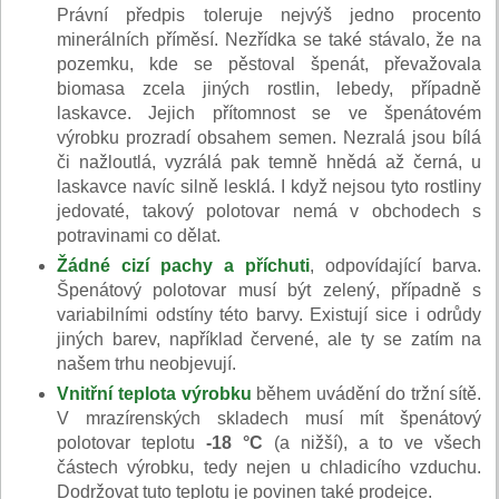
Právní předpis toleruje nejvýš jedno procento
minerálních příměsí. Nezřídka se také stávalo, že na
pozemku, kde se pěstoval špenát, převažovala
biomasa zcela jiných rostlin, lebedy, případně
laskavce. Jejich přítomnost se ve špenátovém
výrobku prozradí obsahem semen. Nezralá jsou bílá
či nažloutlá, vyzrálá pak temně hnědá až černá, u
laskavce navíc silně lesklá. I když nejsou tyto rostliny
jedovaté, takový polotovar nemá v obchodech s
potravinami co dělat.
Žádné cizí pachy a příchuti
, odpovídající barva.
Špenátový polotovar musí být zelený, případně s
variabilními odstíny této barvy. Existují sice i odrůdy
jiných barev, například červené, ale ty se zatím na
našem trhu neobjevují.
Vnitřní teplota výrobku
během uvádění do tržní sítě.
V mrazírenských skladech musí mít špenátový
polotovar teplotu
-18 °C
(a nižší), a to ve všech
částech výrobku, tedy nejen u chladicího vzduchu.
Dodržovat tuto teplotu je povinen také prodejce.