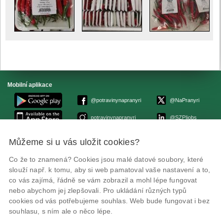
Mobilní aplikace
@potravinynapranyri
@NaPranyri
potravinynapranyri
@SZPIjobs
Můžeme si u vás uložit cookies?
© Státní zemědělská a potravinářská inspekce 2026.
Květná 15, 603 00 Brno,
epodatelna
szpi.gov.cz
Co že to znamená? Cookies jsou malé datové soubory, které
ID datové schránky: avraiqg
slouží např. k tomu, aby si web pamatoval vaše nastavení a to,
IČO: 75014149, DIČ: CZ75014149
co vás zajímá, řádně se vám zobrazil a mohl lépe fungovat
Prohlášení o přístupnosti
|
Zásady ochrany soukromí
nebo abychom jej zlepšovali. Pro ukládání různých typů
cookies od vás potřebujeme souhlas. Web bude fungovat i bez
souhlasu, s ním ale o něco lépe.