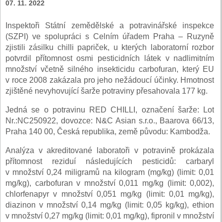
07. 11. 2022
Inspektoři Státní zemědělské a potravinářské inspekce
(SZPI) ve spolupráci s Celním úřadem Praha – Ruzyně
zjistili zásilku chilli papriček, u kterých laboratorní rozbor
potvrdil přítomnost osmi pesticidních látek v nadlimitním
množství včetně silného insekticidu carbofuran, který EU
v roce 2008 zakázala pro jeho nežádoucí účinky. Hmotnost
zjištěné nevyhovující šarže potraviny přesahovala 177 kg.
Jedná se o potravinu RED CHILLI, označení šarže: Lot
Nr.:NC250922, dovozce: N&C Asian s.r.o., Baarova 66/13,
Praha 140 00, Česká republika, země původu: Kambodža.
Analýza v akreditované laboratoři v potravině prokázala
přítomnost reziduí následujících pesticidů: carbaryl
v množství 0,24 miligramů na kilogram (mg/kg) (limit: 0,01
mg/kg), carbofuran v množství 0,011 mg/kg (limit: 0,002),
chlorfenapyr v množství 0,051 mg/kg (limit: 0,01 mg/kg),
diazinon v množství 0,14 mg/kg (limit: 0,05 kg/kg), ethion
v množství 0,27 mg/kg (limit: 0,01 mg/kg), fipronil v množství