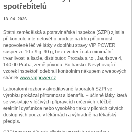
spotřebitelů
13. 04. 2026
Státní zemědělská a potravinářská inspekce (SZPI) zjistila
při kontrole internetového prodeje na trhu přítomnost
nepovolené léčivé látky v doplňku stravy VIP POWER
suspenze 10 x 9 g, 90 g, bez uvedení data minimální
trvanlivosti a šarže, distributor: Proxala s.r.o., Jaurisova 4,
140 00 Praha, země původu: Bulharsko. Nevyhovující
vzorek inspektoři odebrali kontrolním nákupem z webových
stránek
www.vippower.cz
.
Laboratorní rozbor v akreditované laboratoři SZPI ve
výrobku prokázal přítomnost sildenafilu – účinné látky, která
se vyskytuje v léčivých přípravcích určených k léčbě
erektilní dysfunkce nebo vysokého tlaku v plicních cévách,
dostupných pouze v lékárnách a výhradně na lékařský
předpis.