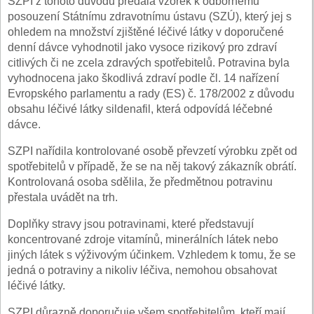
SZPI z tohoto důvodu předala vzorek k odbornému
posouzení Státnímu zdravotnímu ústavu (SZÚ), který jej s
ohledem na množství zjištěné léčivé látky v doporučené
denní dávce vyhodnotil jako vysoce rizikový pro zdraví
citlivých či ne zcela zdravých spotřebitelů. Potravina byla
vyhodnocena jako škodlivá zdraví podle čl. 14 nařízení
Evropského parlamentu a rady (ES) č. 178/2002 z důvodu
obsahu léčivé látky sildenafil, která odpovídá léčebné
dávce.
SZPI nařídila kontrolované osobě převzetí výrobku zpět od
spotřebitelů v případě, že se na něj takový zákazník obrátí.
Kontrolovaná osoba sdělila, že předmětnou potravinu
přestala uvádět na trh.
Doplňky stravy jsou potravinami, které představují
koncentrované zdroje vitamínů, minerálních látek nebo
jiných látek s výživovým účinkem. Vzhledem k tomu, že se
jedná o potraviny a nikoliv léčiva, nemohou obsahovat
léčivé látky.
SZPI důrazně doporučuje všem spotřebitelům, kteří mají