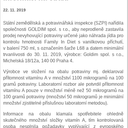
22. 11. 2019
Státní zemědělská a potravinářská inspekce (SZPI) nařídila
společnosti GOLDIM spol. s r.o., aby neprodleně zastavila
prodej nevyhovující potraviny určené jako náhrada jídla pro
kontrolu hmotnosti Family In Diet s vanilkovou příchutí,
v balení 750 ml, s označením šarže L68 a datem minimální
trvanlivosti do 30. 11. 2019, výrobce: Goldim spol. s r.o.,
Michelská 18/12a, 140 00 Praha 4.
Výrobce ve složení na obalu potraviny mj. deklaroval
přítomnost vitamínu A v množství 1100 mikrogramů na 100
gramů potraviny. Laboratorní rozbor ale potvrdil přítomnost
vitamínu A pouze v množství méně než 50 mikrogramů na
100 gramů potraviny (množství 50 mikrogramů je minimální
množství zjistitelné příslušnou laboratorní metodou).
Informace na obalu klamala spotřebitele ohledně
skutečného množství složky vitamín A, tím kontrolovaná
osoba nesplnila požadavky vyplývající z evropského