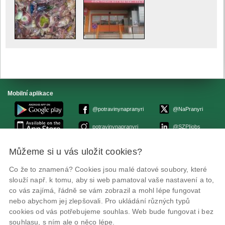
Mobilní aplikace
@potravinynapranyri
@NaPranyri
potravinynapranyri
@SZPIjobs
Můžeme si u vás uložit cookies?
© Státní zemědělská a potravinářská inspekce 2026.
Květná 15, 603 00 Brno,
epodatelna
szpi.gov.cz
Co že to znamená? Cookies jsou malé datové soubory, které
ID datové schránky: avraiqg
slouží např. k tomu, aby si web pamatoval vaše nastavení a to,
IČO: 75014149, DIČ: CZ75014149
co vás zajímá, řádně se vám zobrazil a mohl lépe fungovat
Prohlášení o přístupnosti
|
Zásady ochrany soukromí
nebo abychom jej zlepšovali. Pro ukládání různých typů
cookies od vás potřebujeme souhlas. Web bude fungovat i bez
souhlasu, s ním ale o něco lépe.