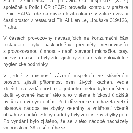
Státní zemědělská a potravinářská inspekce (SZPI)
společně s Policií ČR (PČR) provedla kontrolu v pražské
tržnici SAPA, kde na místě uložila okamžitý zákaz užívání
části prostor v restauraci Thi Ai Lien Le, Libušská 319/126,
Praha.
V částech provozovny navazujících na konzumační část
restaurace byly naskladněny předměty nesouvisející
s provozovanou činností - např. stavební míchačka, boty,
oděvy a další - a byly zde zjištěny zcela neakceptovatelné
hygienické podmínky.
V jedné z místností zázemí inspektoři ve stísněném
prostoru zjistili přítomnost osmi živých kachen, vedle
kterých na vzdálenost cca jednoho metru bylo umístěno
další vykrvené kachní tělo a to v těsné blízkosti úložiště
pytlů s dřevěným uhlím. Pod dřezem se nacházela velká
plastová nádoba se zbytky zeleniny a vnitřností včetně
obsahu žaludků. Stěny nádoby byly znečištěny zbytky peří.
Po vyndání bylo zjištěno, že se v této nádobě nacházely
vnitřnosti od 38 kusů drůbeže.