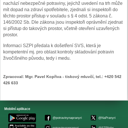
nachází nebezpečné potraviny, jejichž uvedení na trh může
mít dopad na zdraví spotřebitele, zjednali si inspektoři do
těchto prostor přístup v souladu s § 4 odst. 5 zákona č.
146/2002 Sb. Dle zákona jsou inspektoři oprávnění zjednat
si přístup do takových prostor, včetně otevření uzavřených
prostor.
Informaci SZPI předala k došetření SVS, která je
kompetentní mj. pro oblast kontroly skladování potravin
živočišného původu, tedy i medu.
Zpracoval:
Mgr. Pavel Kopřiva - tiskový mluvčí, tel.: +420 542
426 633
Mobilní aplikace
@potravinynapranyri
@NaPranyri
potravinynapranyri
@SZPIjobs