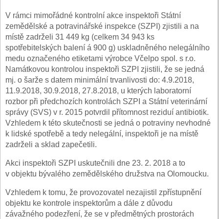
V rámci mimořádné kontrolní akce inspektoři Státní
zemědělské a potravinářské inspekce (SZPI) zjistili a na
místě zadrželi 31 449 kg (celkem 34 943 ks
spotřebitelských balení á 900 g) uskladněného nelegálního
medu označeného etiketami výrobce Včelpo spol. s r.o.
Namátkovou kontrolou inspektoři SZPI zjistili, že se jedná
mj. o šarže s datem minimální trvanlivosti do: 4.9.2018,
11.9.2018, 30.9.2018, 27.8.2018, u kterých laboratorní
rozbor při předchozích kontrolách SZPI a Státní veterinární
správy (SVS) v r. 2015 potvrdil přítomnost reziduí antibiotik.
Vzhledem k této skutečnosti se jedná o potraviny nevhodné
k lidské spotřebě a tedy nelegální, inspektoři je na místě
zadrželi a sklad zapečetili.
Akci inspektoři SZPI uskutečnili dne 23. 2. 2018 a to
v objektu bývalého zemědělského družstva na Olomoucku.
Vzhledem k tomu, že provozovatel nezajistil zpřístupnění
objektu ke kontrole inspektorům a dále z důvodu
závažného podezření, že se v předmětných prostorách