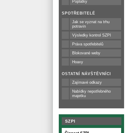
Poplatky
SPOTŘEBITELÉ
Jak se vyznat na trhu
potravin
Výsledky kontrol SZPI
Práva spotřebitelů
Blokované weby
Hoaxy
OSTATNÍ NÁVŠTĚVNÍCI
Zajímavé odkazy
Nabídky nepotřebného
majetku
SZPI