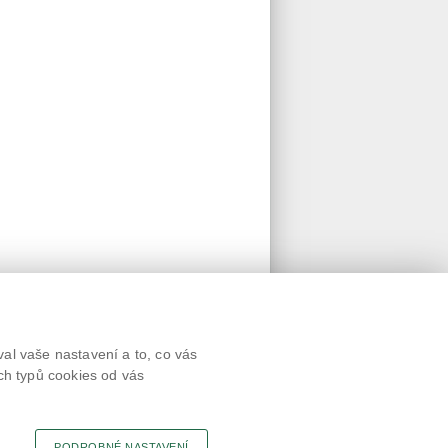
Textová verze
al vaše nastavení a to, co vás
Připomínky
ch typů cookies od vás
Novinky
Odkaz
RSS kanál
Tisk stránky
PODROBNÉ NASTAVENÍ