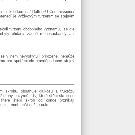
ntu, kde komisař Dalli (EU Commissioner
etened“ je výživovým tvrzením se stejným
kékoli tvrzení obdobného významu, lze dle
nebyly přidány žádné monosacharidy ani
é se v něm nevyskytují přirozeně, nemůže
 má pro spotřebitele pravděpodobně stejný
 škrobu, obsahuje glukózu a fruktózu
2 druhy enzymů – ty, které štěpí škrob od
, které štěpí škrob od konce (vznikají
nzistencí lepší než je cukr.