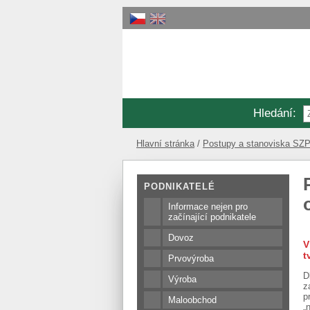
Hledání
:
Hlavní stránka
Postupy a stanoviska SZP
PODNIKATELÉ
Informace nejen pro
začínající podnikatele
Dovoz
V
t
Prvovýroba
D
Výroba
z
p
Maloobchod
„