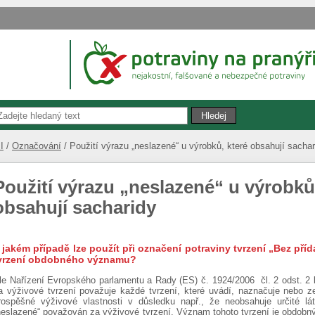
I
Označování
Použití výrazu „neslazené“ u výrobků, které obsahují sachar
Použití výrazu „neslazené“ u výrobků
obsahují sacharidy
 jakém případě lze použít při označení potraviny tvrzení „Bez př
vrzení obdobného významu?
le Nařízení Evropského parlamentu a Rady (ES) č. 1924/2006 čl. 2 odst. 2 bo
a výživové tvrzení považuje každé tvrzení, které uvádí, naznačuje nebo ze
rospěšné výživové vlastnosti v důsledku např., že neobsahuje určité lát
neslazené“ považován za výživové tvrzení. Význam tohoto tvrzení je obdobný 