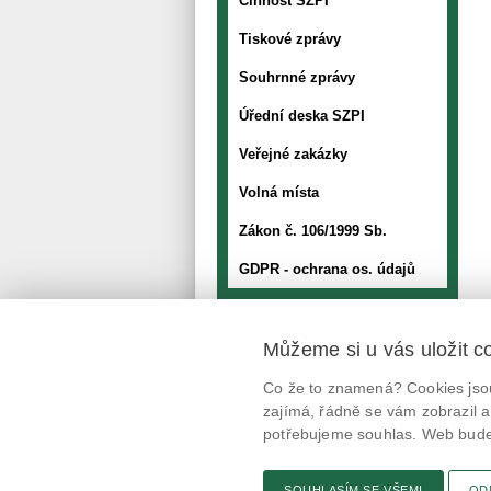
Činnost SZPI
Tiskové zprávy
Souhrnné zprávy
Úřední deska SZPI
Veřejné zakázky
Volná místa
Zákon č. 106/1999 Sb.
GDPR - ochrana os. údajů
Můžeme si u vás uložit c
Mobilní aplikace
Co že to znamená? Cookies jsou
@potravinynapranyri
zajímá, řádně se vám zobrazil a
potřebujeme souhlas. Web bude 
potravinynapranyri
SOUHLASÍM SE VŠEMI
OD