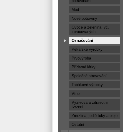
potravinami
Med
Nové potraviny
Ovoce a zelenina, vč.
zpracovaných
Označování
Pekařské výrobky
Prvovýroba
Přídatné látky
Společné stravování
Tabákové výrobky
Víno
Výživová a zdravotní
tvrzení
Zmrzlina, jedlé tuky a oleje
Ostatní