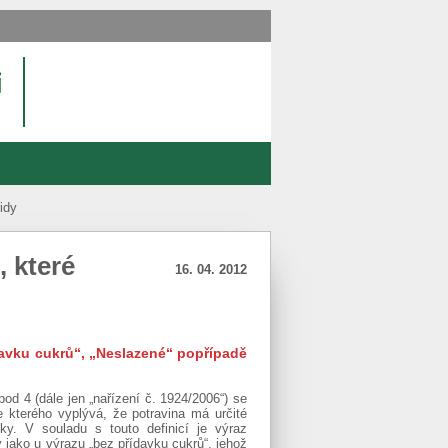
idy
, které
16. 04. 2012
ídavku cukrů“, „Neslazené“ popřípadě
d 4 (dále jen „nařízení č. 1924/2006“) se
 kterého vyplývá, že potravina má určité
ky. V souladu s touto definicí je výraz
jako u výrazu „bez přídavku cukrů“, jehož