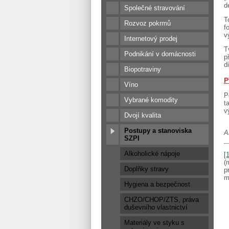
d
Společné stravování
T
Rozvoz pokrmů
f
v
Internetový prodej
T
Podnikání v domácnosti
p
d
Biopotraviny
P
Víno
P
Vybrané komodity
t
v
Dvojí kvalita
Postupy a stanoviska
A
SZPI
Alkoholické nápoje
[1
(
Doplňky stravy
p
m
Hygiena a bezpečnost
CHZO/CHOP/ZTS, práva
duševního vlastnictví
Materiály ve styku s