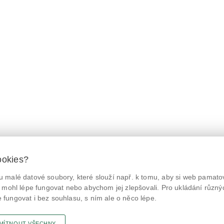
ookies?
 malé datové soubory, které slouží např. k tomu, aby si web pamatov
© Státní zemědělská a potravinářská inspekce 2026.
@NaPranyri
Květná 15, 603 00 Brno,
epodatelna
szpi.gov.cz
 mohl lépe fungovat nebo abychom jej zlepšovali. Pro ukládání různý
ID datové schránky: avraiqg
fungovat i bez souhlasu, s ním ale o něco lépe.
@SZPIjobs
IČO: 75014149, DIČ: CZ75014149
Prohlášení o přístupnosti
|
Zásady ochrany soukromí
MÍTNOUT VŠECHNY