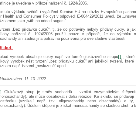
efinice je uvedena v příloze nařízení č. 1924/2006.
omuto výkladu svědčí i vyjádření Komise EU na otázky Evropského parlame
or Health and Consumer Policy) v odpovědi E-004429/2011 uvedl, že „unswe
ýznamem jako „with no added sugars“.
vrzení „Bez přídavku cukrů“, tj. že do potraviny nebyly přidány cukry, a ja
řílohy nařízení č. 1924/2006 použít pouze v případě, že do výrobku 
isacharidy ani žádná jiná potravina používaná pro své sladivé vlastnosti.
říklad:
okud výrobek obsahuje cukry např. ve formě glukózového sirupu
[1]
, kter
akový výrobek nést tvrzení „bez přídavku cukrů“ ani jakékoli tvrzení, které
ýznam např. tvrzení „neslazené“ apod.
ktualizováno: 11. 10. 2022
]
Glukózový sirup je směs sacharidů – vzniká enzymatickým štěpením
monosacharidy), ale může obsahovat i delší řetězce. Ke škrobu se přidávají 
rostředku (vznikají např. tzv. oligosacharidy nebo disacharidy) a ty
onosacharidy). Účelem štěpení je získat monosacharidy se sladkou chutí a ko