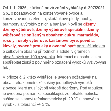
Od 1. 1. 2026
je účinné
nové znění vyhlášky č. 397/2021
Sb.
, o požadavcích na konzervované ovoce a
konzervovanou zeleninu, skořápkové plody, houby,
brambory a výrobky z nich a banány.
Nově se
džemy,
džemy výběrové, džemy výběrové speciální, džemy
výběrové se sníženým obsahem cukru, marmelády,
rosoly, rosoly výběrové, kaštanové pyré, povidla,
klevely, ovocné protlaky a ovocné pyré
neznačí údajem
o celkovém obsahu přírodních sladidel v gramech
obsažených ve 100 g výrobku
. Informaci o obsahu cukru
spotřebitel získá z povinného označení výrobků výživovými
údaji.
V příloze č. 2 k této vyhlášce je uveden požadavek na
obsah refraktometrické sušiny jednotlivých výrobků
z ovoce, které musí být při výrobě dodrženy. Pod tabulkou
je uvedena poznámka specifikující, že refraktometrická
sušina se stanoví refraktometricky při 20 °C u hotového
výrobku s tolerancí +/- 3 %.