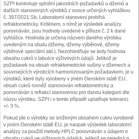
SZPI kontroluje splnění jakostních požadavků u džemů a
dalších stanovených výrobků z ovoce určených vyhláškou
č. 397/2021 Sb. Laboratorní stanovení probíhá
refraktometricky. Kritériem, s nímž je výsledek analýzy
porovnáván, jsou hodnoty uvedené v příloze č. 2 k dané
vyhlášce. Hodnota je určena názvem daného výrobku
uvedeným na obalu (džemy, džemy výběrové, džemy
výběrové speciální atd.). Nezohledňuje se tedy hodnota
obsahu cukrů v tabulce výživových údajů. Jelikož je
požadavek na obsah refraktometrické sušiny v džemech a
souvisejících výrobcích harmonizovaným požadavkem, je u
výrobků, které byly vyrobeny v jiném členském státě EU,
obsah cukrů rovněž stanovován refraktometricky a
porovnáván s refrakcí stanovenou pro danou kategorii dle
názvu výrobku. SZPI i v tomto případě uplatňuje toleranci
+/- 3 %.
Pokud jde o výrobky se sníženým obsahem cukru vyrobené
v jiném členském státě EU, je naopak výsledek laboratorní
analýzy za použití metody HPLC porovnáván s údajem o
obsahu cukrů ve výživových údajích, jelikož se nejedná o