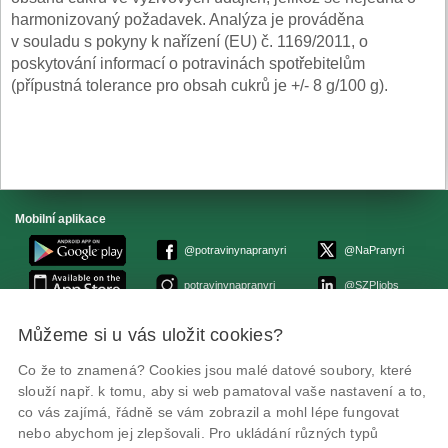
harmonizovaný požadavek. Analýza je prováděna
v souladu s pokyny k nařízení (EU) č. 1169/2011, o
poskytování informací o potravinách spotřebitelům
(přípustná tolerance pro obsah cukrů je +/- 8 g/100 g).
Mobilní aplikace
@potravinynapranyri
@NaPranyri
potravinynapranyri
@SZPIjobs
Můžeme si u vás uložit cookies?
© Státní zemědělská a potravinářská inspekce 2026.
Květná 15, 603 00 Brno,
epodatelna
szpi.gov.cz
Co že to znamená? Cookies jsou malé datové soubory, které
ID datové schránky: avraiqg
slouží např. k tomu, aby si web pamatoval vaše nastavení a to,
IČO: 75014149, DIČ: CZ75014149
co vás zajímá, řádně se vám zobrazil a mohl lépe fungovat
Prohlášení o přístupnosti
|
Zásady ochrany soukromí
nebo abychom jej zlepšovali. Pro ukládání různých typů