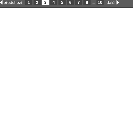
předchozí
1
2
3
4
5
6
7
8
10
další
...