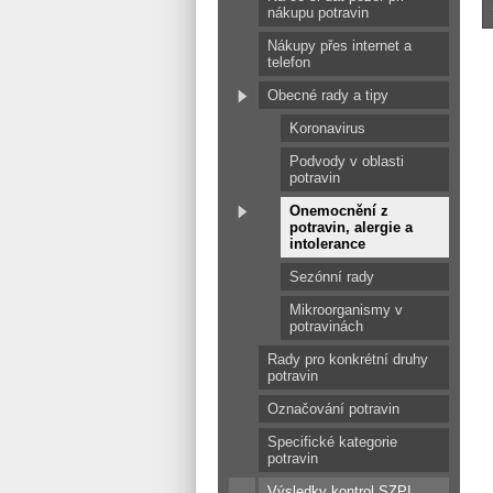
nákupu potravin
Nákupy přes internet a
telefon
Obecné rady a tipy
Koronavirus
Podvody v oblasti
potravin
Onemocnění z
potravin, alergie a
intolerance
Sezónní rady
Mikroorganismy v
potravinách
Rady pro konkrétní druhy
potravin
Označování potravin
Specifické kategorie
potravin
Výsledky kontrol SZPI