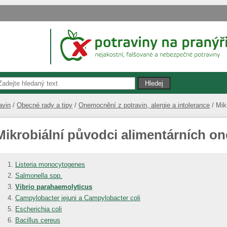
avin
Obecné rady a tipy
Onemocnění z potravin, alergie a intolerance
Mik
Mikrobiální původci alimentárních o
Listeria monocytogenes
Salmonella spp.
Vibrio parahaemolyticus
Campylobacter jejuni a Campylobacter coli
Escherichia coli
Bacillus cereus