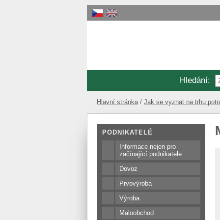
Hledání
:
Hlavní stránka
Jak se vyznat na trhu potr
PODNIKATELÉ
Informace nejen pro
začínající podnikatele
Dovoz
Prvovýroba
Výroba
Maloobchod