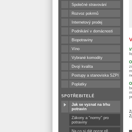
Společné stravování
Rozvoz pokrmů
Internetový prodej
Podnikání v domácnosti
V
Biopotraviny
Víno
V
ř
Vybrané komodity
O
Dvojí kvalita
z
m
Postupy a stanoviska SZPI
n
O
Poplatky
b
m
SPOTŘEBITELÉ
p
Jak se vyznat na trhu
potravin
Z
Z
Zákony a "normy" pro
potraviny
Na co si dát pozor při