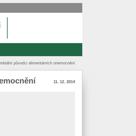
robiální původci alimentárních onemocnění
nemocnění
11. 12. 2014