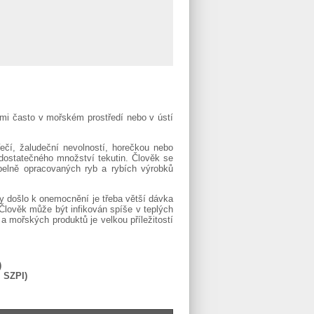
lmi často v mořském prostředí nebo v ústí
řečí, žaludeční nevolností, horečkou nebo
dostatečného množství tekutin. Člověk se
elně opracovaných ryb a rybích výrobků
y došlo k onemocnění je třeba větší dávka
Člověk může být infikován spíše v teplých
 mořských produktů je velkou příležitostí
)
I SZPI)