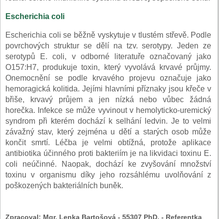
Escherichia coli
Escherichia coli se běžně vyskytuje v tlustém střevě. Podle
povrchových struktur se dělí na tzv. serotypy. Jeden ze
serotypů E. coli, v odborné literatuře označovaný jako
O157:H7, produkuje toxin, který vyvolává krvavé průjmy.
Onemocnění se podle krvavého projevu označuje jako
hemoragická kolitida. Jejími hlavními příznaky jsou křeče v
břiše, krvavý průjem a jen nízká nebo vůbec žádná
horečka. Infekce se může vyvinout v hemolyticko-uremický
syndrom při kterém dochází k selhání ledvin. Je to velmi
závažný stav, který zejména u dětí a starých osob může
končit smrtí. Léčba je velmi obtížná, protože aplikace
antibiotika účinného proti bakteriím je na likvidaci toxinu E.
coli neúčinné. Naopak, dochází ke zvyšování množství
toxinu v organismu díky jeho rozsáhlému uvolňování z
poškozených bakteriálních buněk.
Zpracoval:
Mgr. Lenka Bartošová - 55307 PhD. - Referentka