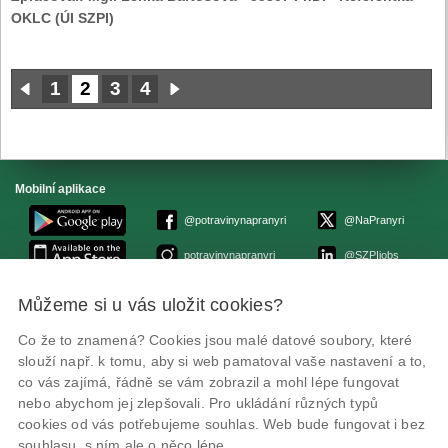
OKLC (ÚI SZPI)
1
2
3
4
Mobilní aplikace
@potravinynapranyri
@NaPranyri
potravinynapranyri
@SZPIjobs
Můžeme si u vás uložit cookies?
© Státní zemědělská a potravinářská inspekce 2026.
Květná 15, 603 00 Brno,
epodatelna
szpi.gov.cz
Co že to znamená? Cookies jsou malé datové soubory, které
ID datové schránky: avraiqg
slouží např. k tomu, aby si web pamatoval vaše nastavení a to,
IČO: 75014149, DIČ: CZ75014149
co vás zajímá, řádně se vám zobrazil a mohl lépe fungovat
Prohlášení o přístupnosti
|
Zásady ochrany soukromí
nebo abychom jej zlepšovali. Pro ukládání různých typů
cookies od vás potřebujeme souhlas. Web bude fungovat i bez
souhlasu, s ním ale o něco lépe.