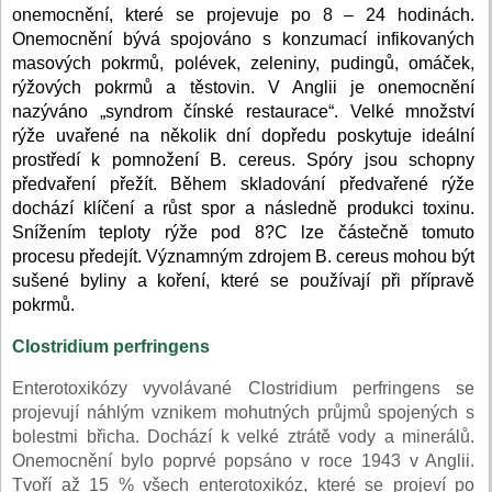
onemocnění, které se projevuje po 8 – 24 hodinách.
Onemocnění bývá spojováno s konzumací infikovaných
masových pokrmů, polévek, zeleniny, pudingů, omáček,
rýžových pokrmů a těstovin. V Anglii je onemocnění
nazýváno „syndrom čínské restaurace“. Velké množství
rýže uvařené na několik dní dopředu poskytuje ideální
prostředí k pomnožení B. cereus. Spóry jsou schopny
předvaření přežít. Během skladování předvařené rýže
dochází klíčení a růst spor a následně produkci toxinu.
Snížením teploty rýže pod 8?C lze částečně tomuto
procesu předejít. Významným zdrojem B. cereus mohou být
sušené byliny a koření, které se používají při přípravě
pokrmů.
Clostridium perfringens
Enterotoxikózy vyvolávané Clostridium perfringens se
projevují náhlým vznikem mohutných průjmů spojených s
bolestmi břicha. Dochází k velké ztrátě vody a minerálů.
Onemocnění bylo poprvé popsáno v roce 1943 v Anglii.
Tvoří až 15 % všech enterotoxikóz, které se projeví po