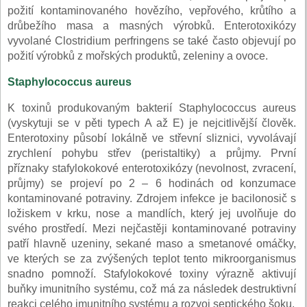
požití kontaminovaného hovězího, vepřového, krůtího a
drůbežího masa a masných výrobků. Enterotoxikózy
vyvolané Clostridium perfringens se také často objevují po
požití výrobků z mořských produktů, zeleniny a ovoce.
Staphylococcus aureus
K toxinů produkovaným bakterií Staphylococcus aureus
(vyskytuji se v pěti typech A až E) je nejcitlivější člověk.
Enterotoxiny působí lokálně ve střevní sliznici, vyvolávají
zrychlení pohybu střev (peristaltiky) a průjmy. První
příznaky stafylokokové enterotoxikózy (nevolnost, zvracení,
průjmy) se projeví po 2 – 6 hodinách od konzumace
kontaminované potraviny. Zdrojem infekce je bacilonosič s
ložiskem v krku, nose a mandlích, který jej uvolňuje do
svého prostředí. Mezi nejčastěji kontaminované potraviny
patří hlavně uzeniny, sekané maso a smetanové omáčky,
ve kterých se za zvýšených teplot tento mikroorganismus
snadno pomnoží. Stafylokokové toxiny výrazně aktivují
buňky imunitního systému, což má za následek destruktivní
reakci celého imunitního systému a rozvoj septického šoku.