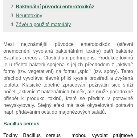
Bakteriální původci enterotoxikóz
Neurotoxiny
Závěr a použité materiály
Mezi nejznámější původce enterotoxikóz (střevní
onemocnění vyvolaná bakteriálními toxiny) patří bakterie
Bacillus cereus a Clostridium perfringens. Produkce toxinů
je u těchto bakterií spojena s jejich přechodem z „aktivní“
formy (tzv. vegetativní) na formu „spící“ (tzv. spóry). Tento
přechod vyvolává hlavně příliš kyselé prostředí a zvýšená
teplota. Klasické tepelné zpracování poživatin sice sníží
počet „aktivních“ bakteriálních buněk, ale může paradoxně
přispět k produkci toxinů, které se předtím v potravině
nevyskytovaly. Stejný efekt má také okyselování potravin
např. přidáváním octa do majonézových salátů.
Bacillus cereus
Toxiny Bacillus cereus mohou vyvolat průjmové