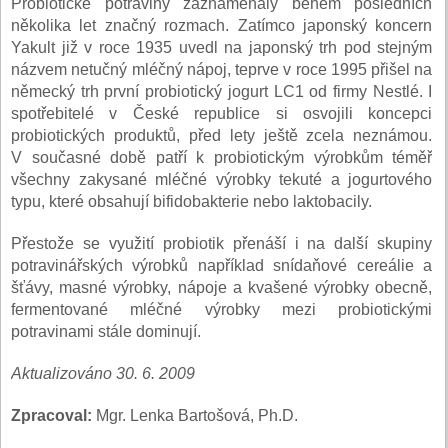
Probiotické potraviny zaznamenaly během posledních
několika let značný rozmach. Zatímco japonský koncern
Yakult již v roce 1935 uvedl na japonský trh pod stejným
názvem netučný mléčný nápoj, teprve v roce 1995 přišel na
německý trh první probiotický jogurt LC1 od firmy Nestlé. I
spotřebitelé v České republice si osvojili koncepci
probiotických produktů, před lety ještě zcela neznámou.
V současné době patří k probiotickým výrobkům téměř
všechny zakysané mléčné výrobky tekuté a jogurtového
typu, které obsahují bifidobakterie nebo laktobacily.
Přestože se využití probiotik přenáší i na další skupiny
potravinářských výrobků například snídaňové cereálie a
šťávy, masné výrobky, nápoje a kvašené výrobky obecně,
fermentované mléčné výrobky mezi probiotickými
potravinami stále dominují.
Aktualizováno 30. 6. 2009
Zpracoval:
Mgr. Lenka Bartošová, Ph.D.