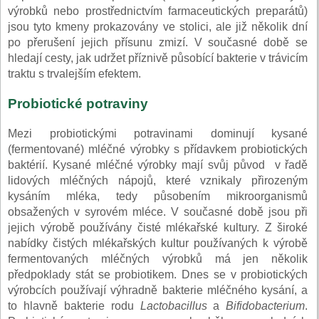
výrobků nebo prostřednictvím farmaceutických preparátů)
jsou tyto kmeny prokazovány ve stolici, ale již několik dní
po přerušení jejich přísunu zmizí. V současné době se
hledají cesty, jak udržet příznivě působící bakterie v trávicím
traktu s trvalejším efektem.
Probiotické potraviny
Mezi probiotickými potravinami dominují kysané
(fermentované) mléčné výrobky s přídavkem probiotických
baktérií. Kysané mléčné výrobky mají svůj původ v řadě
lidových mléčných nápojů, které vznikaly přirozeným
kysáním mléka, tedy působením mikroorganismů
obsažených v syrovém mléce. V současné době jsou při
jejich výrobě používány čisté mlékařské kultury. Z široké
nabídky čistých mlékařských kultur používaných k výrobě
fermentovaných mléčných výrobků má jen několik
předpoklady stát se probiotikem. Dnes se v probiotických
výrobcích používají výhradně bakterie mléčného kysání, a
to hlavně bakterie rodu
Lactobacillus
a
Bifidobacterium
.