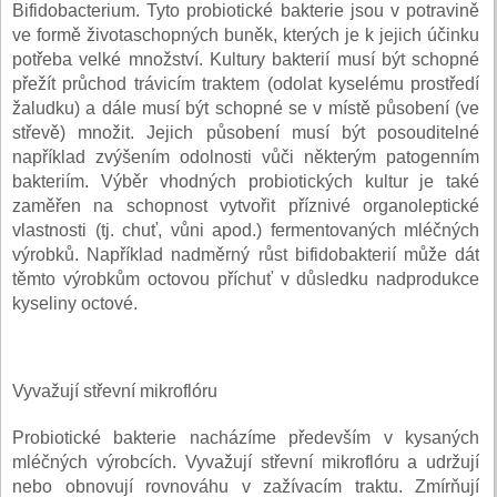
Bifidobacterium. Tyto probiotické bakterie jsou v potravině
ve formě životaschopných buněk, kterých je k jejich účinku
potřeba velké množství. Kultury bakterií musí být schopné
přežít průchod trávicím traktem (odolat kyselému prostředí
žaludku) a dále musí být schopné se v místě působení (ve
střevě) množit. Jejich působení musí být posouditelné
například zvýšením odolnosti vůči některým patogenním
bakteriím. Výběr vhodných probiotických kultur je také
zaměřen na schopnost vytvořit příznivé organoleptické
vlastnosti (tj. chuť, vůni apod.) fermentovaných mléčných
výrobků. Například nadměrný růst bifidobakterií může dát
těmto výrobkům octovou příchuť v důsledku nadprodukce
kyseliny octové.
Vyvažují střevní mikroflóru
Probiotické bakterie nacházíme především v kysaných
mléčných výrobcích. Vyvažují střevní mikroflóru a udržují
nebo obnovují rovnováhu v zažívacím traktu. Zmírňují