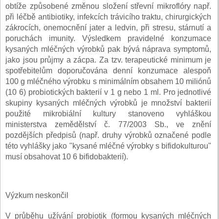
obtíže způsobené změnou složení střevní mikroflóry např.
při léčbě antibiotiky, infekcích trávicího traktu, chirurgických
zákrocích, onemocnění jater a ledvin, při stresu, stárnutí a
poruchách imunity. Výsledkem pravidelné konzumace
kysaných mléčných výrobků pak bývá náprava symptomů,
jako jsou průjmy a zácpa. Za tzv. terapeutické minimum je
spotřebitelům doporučována denní konzumace alespoň
100 g mléčného výrobku s minimálním obsahem 10 miliónů
(10 6) probiotických bakterií v 1 g nebo 1 ml. Pro jednotlivé
skupiny kysaných mléčných výrobků je množství bakterií
použité mikrobiální kultury stanoveno vyhláškou
ministerstva zemědělství č. 77/2003 Sb., ve znění
pozdějších předpisů (např. druhy výrobků označené podle
této vyhlášky jako "kysané mléčné výrobky s bifidokulturou"
musí obsahovat 10 6 bifidobakterií).
Výzkum neskončil
V průběhu užívání probiotik (formou kysaných mléčných