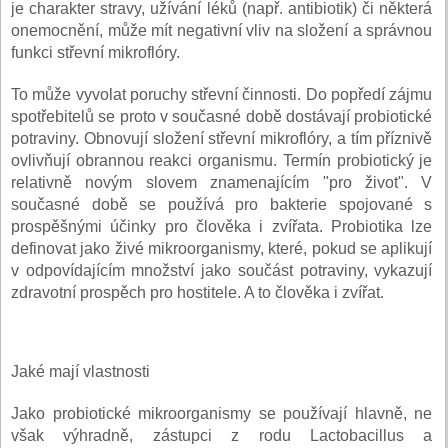
je charakter stravy, užívání léků (např. antibiotik) či některá
onemocnění, může mít negativní vliv na složení a správnou
funkci střevní mikroflóry.
To může vyvolat poruchy střevní činnosti. Do popředí zájmu
spotřebitelů se proto v současné době dostávají probiotické
potraviny. Obnovují složení střevní mikroflóry, a tím příznivě
ovlivňují obrannou reakci organismu. Termín probiotický je
relativně novým slovem znamenajícím "pro život". V
současné době se používá pro bakterie spojované s
prospěšnými účinky pro člověka i zvířata. Probiotika lze
definovat jako živé mikroorganismy, které, pokud se aplikují
v odpovídajícím množství jako součást potraviny, vykazují
zdravotní prospěch pro hostitele. A to člověka i zvířat.
Jaké mají vlastnosti
Jako probiotické mikroorganismy se používají hlavně, ne
však výhradně, zástupci z rodu Lactobacillus a