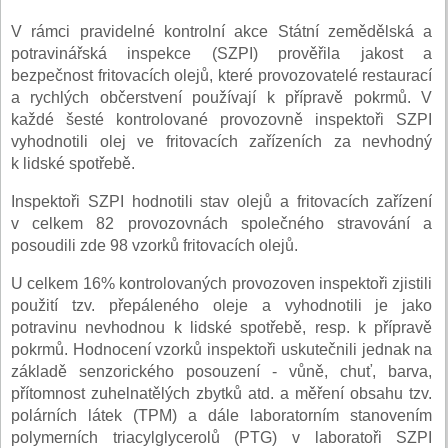
V rámci pravidelné kontrolní akce Státní zemědělská a
potravinářská inspekce (SZPI) prověřila jakost a
bezpečnost fritovacích olejů, které provozovatelé restaurací
a rychlých občerstvení používají k přípravě pokrmů. V
každé šesté kontrolované provozovně inspektoři SZPI
vyhodnotili olej ve fritovacích zařízeních za nevhodný
k lidské spotřebě.
Inspektoři SZPI hodnotili stav olejů a fritovacích zařízení
v celkem 82 provozovnách společného stravování a
posoudili zde 98 vzorků fritovacích olejů.
U celkem 16% kontrolovaných provozoven inspektoři zjistili
použití tzv. přepáleného oleje a vyhodnotili je jako
potravinu nevhodnou k lidské spotřebě, resp. k přípravě
pokrmů. Hodnocení vzorků inspektoři uskutečnili jednak na
základě senzorického posouzení - vůně, chuť, barva,
přítomnost zuhelnatělých zbytků atd. a měření obsahu tzv.
polárních látek (TPM) a dále laboratorním stanovením
polymerních triacylglycerolů (PTG) v laboratoři SZPI