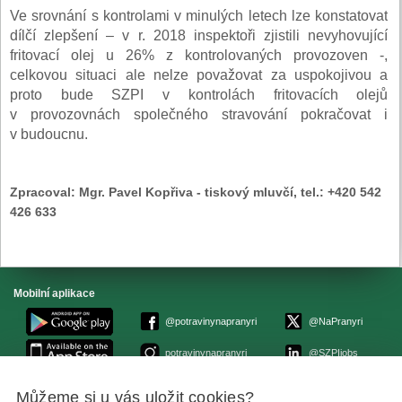
Ve srovnání s kontrolami v minulých letech lze konstatovat
dílčí zlepšení – v r. 2018 inspektoři zjistili nevyhovující
fritovací olej u 26% z kontrolovaných provozoven -,
celkovou situaci ale nelze považovat za uspokojivou a
proto bude SZPI v kontrolách fritovacích olejů
v provozovnách společného stravování pokračovat i
v budoucnu.
Zpracoval:
Mgr. Pavel Kopřiva - tiskový mluvčí, tel.: +420 542
426 633
Mobilní aplikace
@potravinynapranyri
@NaPranyri
potravinynapranyri
@SZPIjobs
Můžeme si u vás uložit cookies?