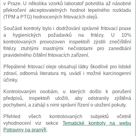
v Praze. U několika vzorků laboratoř potvrdila až násobné
překročení akceptovatelných hodnot tepelného rozkladu
(TPM a PTG) hodnocených fritovacích olejů.
Součástí kontroly bylo i dodržování správné fritovací praxe
a hygienických požadavků na fritézy. U 10%
kontrolovaných provozoven inspektoři zjistili znečištění
fritézy ztuhlými mastnými nečistotami pro zanedbání
pravidelného čištění fritovacích zařízení.
Přepálené fritovací oleje obsahují látky škodlivé pro lidské
zdraví, odborná literatura mj. uvádí i možné karcinogenní
účinky.
Kontrolovaným osobám, u kterých došlo k porušení
předpisů, inspektoři uložili, aby odstranily zjištěná
pochybení, a zahájí s nimi správní řízení o uložení pokuty.
Přehled všech kontrolovaných subjektů včetně
vyhodnocení viz sekce
Tematické kontroly na webu
Potraviny na pranýři
.