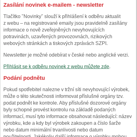
Zasílání novinek e-mailem - newsletter
Tlačítko "Novinky" slouží k přihlášení k odběru aktualit
z webu – na registrované emaily jsou pravidelně zasílány
informace o nově zveřejněných nevyhovujících
potravinách, uzavřených provozovnách, rizikových
webových stránkách a tiskových zprávách SZPI.
Newsletter je možné odebírat v české nebo anglické verzi.
Přihlásit se k odběru novinek z webu můžete zde
.
Podání podnětu
Pokud spotřebitel nalezne v tržní síti nevyhovující výrobek,
může o této skutečnosti informovat příslušné orgány tzv.
podat podnět ke kontrole. Aby příslušné dozorové orgány
byly schopné provést kontrolu na základě podaných
informací, musí tyto informace obsahovat následující: název
výrobku, kde a kdy byl výrobek zakoupen a číslo šarže
nebo datum minimální trvanlivosti nebo datum
použitelnosti. Jakékoliv další informace o výrobku mohou