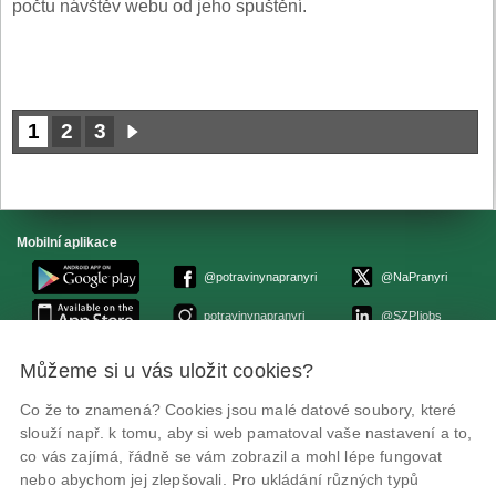
počtu návštěv webu od jeho spuštění.
1
2
3
Mobilní aplikace
@potravinynapranyri
@NaPranyri
potravinynapranyri
@SZPIjobs
Můžeme si u vás uložit cookies?
© Státní zemědělská a potravinářská inspekce 2026.
Květná 15, 603 00 Brno,
epodatelna
szpi.gov.cz
Co že to znamená? Cookies jsou malé datové soubory, které
ID datové schránky: avraiqg
slouží např. k tomu, aby si web pamatoval vaše nastavení a to,
IČO: 75014149, DIČ: CZ75014149
co vás zajímá, řádně se vám zobrazil a mohl lépe fungovat
Prohlášení o přístupnosti
|
Zásady ochrany soukromí
nebo abychom jej zlepšovali. Pro ukládání různých typů