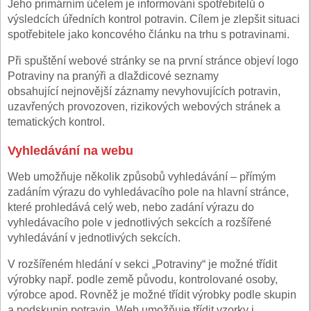
Jeho primárním účelem je informování spotřebitelů o
výsledcích úředních kontrol potravin. Cílem je zlepšit situaci
spotřebitele jako koncového článku na trhu s potravinami.
Při spuštění webové stránky se na první stránce objeví logo
Potraviny na pranýři a dlaždicové seznamy
obsahující nejnovější záznamy nevyhovujících potravin,
uzavřených provozoven, rizikových webových stránek a
tematických kontrol.
Vyhledávání na webu
Web umožňuje několik způsobů vyhledávání – přímým
zadáním výrazu do vyhledávacího pole na hlavní stránce,
které prohledává celý web, nebo zadání výrazu do
vyhledávacího pole v jednotlivých sekcích a rozšířené
vyhledávání v jednotlivých sekcích.
V rozšířeném hledání v sekci „Potraviny“ je možné třídit
výrobky např. podle země původu, kontrolované osoby,
výrobce apod. Rovněž je možné třídit výrobky podle skupin
a podskupin potravin. Web umožňuje třídit vzorky i