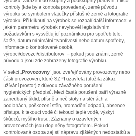
výrobku, zařazení do skupiny a podskupiny potravin, místo
kontroly (kde byla kontrola provedena), země původu
výrobku se symbolem vlaječky příslušné země a fotografie
výrobku. Při kliknutí na výrobek se rozbalí další informace: v
jakém parametru výrobek nevyhověl legislativním
požadavkům s vysvětlující poznámkou pro spotřebitele,
šarže, datum minimální trvanlivosti nebo datum spotřeby,
informace o kontrolované osobě,
výrobci/dovozci/distributorovi – pokud jsou známi, země
původu a jsou zde zobrazeny fotografie výrobku.
V sekci „
Provozovny
“ jsou zveřejňovány provozovny nebo
části provozoven, které SZPI uzavřela (uložila zákaz
užívání prostor) z důvodu závažného porušení
hygienických předpisů. Mezi častá porušení patří výrazně
zanedbaný úklid, plísně a nečistoty na stěnách a
podlahách, poškození stěn, hromadění odpadů, absence
přístupu k tekoucí vodě či tekoucí teplé vodě, výskyt
škůdců, myšího trusu. Záznamy o uzavřených
provozovnách jsou doplněny fotografiemi. Pokud
kontrolovaná osoba zajistí nápravu zjištěných nedostatků a