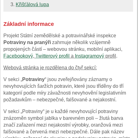
Křišťálová lupa
Základní informace
Projekt Státní zemědělské a potravinářské inspekce
Potraviny na pranýři
zahrnuje několik vzájemně
propojených částí – webovou stránku, mobilní aplikaci,
Facebookový
,
Twitterový profil
a
Instagramový
profil
.
Webová stránka je rozdělena do čtyř sekcí:
V sekci „
Potraviny
“ jsou zveřejňovány záznamy o
nevyhovujících šaržích potravin, které jsou tříděny do tří
kategorií podle míry závažnosti nevyhovění legislativním
požadavkům – nebezpečné, falšované a nejakostní.
V sekci „Potraviny“ je u každé nevyhovující potraviny
znázorněn symbol jablka v barevném poli – žlutá barva
značí zařazení mezi nejakostní výrobky, oranžová mezi
falšované a červená mezi nebezpečné. Dále pak název