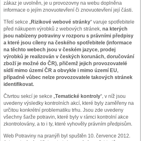
zákaz je uvolněn, je u provozovny na webu doplněna
informace o jejím znovuotevření či znovuotevření její části.
Třetí sekce „
Rizikové webové stránky
“ varuje spotřebitele
před nákupem výrobků z webových stránek,
na kterých
jsou nabízeny potraviny v rozporu s právními předpisy
a které jsou cíleny na českého spotřebitele (informace
na těchto webech jsou v českém jazyce, prodej
výrobků je realizován v českých korunách, doručování
zboží je možné do ČR), přičemž jejich provozovatelé
sídlí mimo území ČR a obvykle i mimo území EU,
případně vůbec nelze provozovatele takových stránek
identifikovat.
Čtvrtou sekcí je sekce „
Tematické kontroly
“, v níž jsou
uvedeny výsledky kontrolních akcí, které byly zaměřeny na
určitou konkrétní problematiku trhu. Jsou zde uvedeny
všechny šarže potravin, které byly v rámci kontrolní akce
zkontrolovány, a to i ty, které vyhověly právním předpisům.
Web Potraviny na pranýři byl spuštěn 10. července 2012.