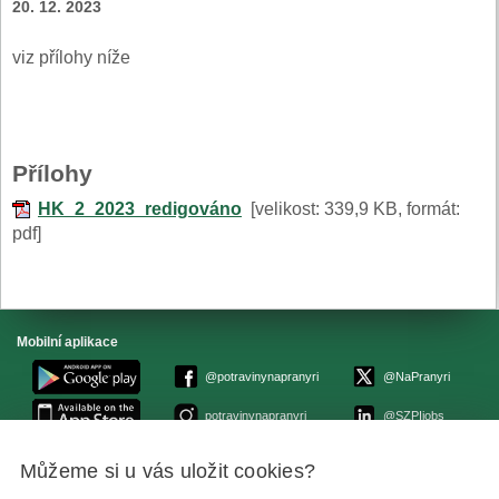
20. 12. 2023
viz přílohy níže
Přílohy
HK_2_2023_redigováno
[velikost: 339,9 KB, formát:
pdf]
Mobilní aplikace
@potravinynapranyri
@NaPranyri
potravinynapranyri
@SZPIjobs
Můžeme si u vás uložit cookies?
© Státní zemědělská a potravinářská inspekce 2026.
Květná 15, 603 00 Brno,
epodatelna
szpi.gov.cz