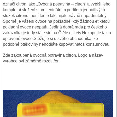
označí citron jako „Ovocná potravina – citron“ a vypí­ší jeho
kompletní složení s procentuálním podílem jednotlivých
složek citronu, není tento fakt nijak právně napadnutelný.
Sporné je vážení ovoce na pokladně, kdy žádnou etiketou
pokladní ovoce neopatří. Jediná dobrá rada pro českého
zákazníka je tedy stále stejná:Čtěte etikety.Nekupujte takto
upravené ovoce.Stěžujte si u svého obchodníka, že
podobné ptákoviny nehodláte kupovat natož konzumovat.
Zde zakoupená ovocná potravina citron. Logo a název
výrobce byl záměrně rozostřen.