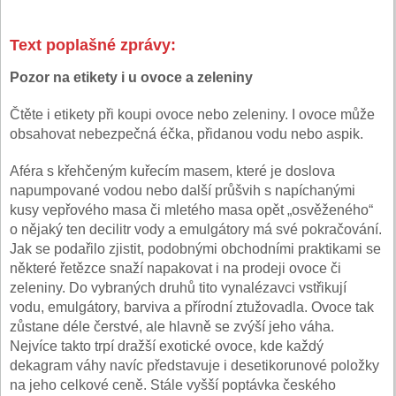
Text poplašné zprávy:
Pozor na etikety i u ovoce a zeleniny
Čtěte i etikety při koupi ovoce nebo zeleniny. I ovoce může
obsahovat nebezpečná éčka, přidanou vodu nebo aspik.
Aféra s křehčeným kuřecím masem, které je doslova
napumpované vodou nebo další průšvih s napíchanými
kusy vepřového masa či mletého masa opět „osvěženého“
o nějaký ten decilitr vody a emulgátory má své pokračování.
Jak se podařilo zjistit, podobnými obchodními praktikami se
některé řetězce snaží napakovat i na prodeji ovoce či
zeleniny. Do vybraných druhů tito vynalé­zavci vstřikují
vodu, emulgátory, barviva a přírodní ztužovadla. Ovoce tak
zůstane déle čerstvé, ale hlavně se zvýší jeho váha.
Nejvíce takto trpí dražší exotické ovoce, kde každý
dekagram váhy navíc představuje i desetikorunové položky
na jeho celkové ceně. Stále vyšší poptávka českého