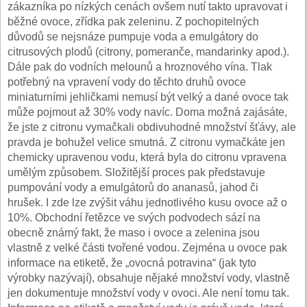
zákazníka po nízkých cenách ovšem nutí takto upravovat i
běžné ovoce, zřídka pak zeleninu. Z pochopitelných
důvodů se nejsnáze pumpuje voda a emulgátory do
citrusových plodů (citrony, pomeranče, mandarinky apod.).
Dále pak do vodních melounů a hroznového vína. Tlak
potřebný na vpravení vody do těchto druhů ovoce
miniaturními jehličkami nemusí být velký a dané ovoce tak
může pojmout až 30% vody navíc. Doma možná zajásáte,
že jste z citronu vymačkali obdi­vuhodné množství šťávy, ale
pravda je bohužel velice smutná. Z citronu vymačkáte jen
chemicky upravenou vodu, která byla do citronu vpravena
umělým způsobem. Složitější proces pak předsta­vuje
pumpování vody a emulgátorů do ananasů, jahod či
hrušek. I zde lze zvýšit váhu jednotlivého kusu ovoce až o
10%. Obchodní řetězce ve svých podvodech sází na
obecně známý fakt, že maso i ovoce a zelenina jsou
vlastně z velké části tvořené vodou. Zejména u ovoce pak
informace na etiketě, že „ovocná potravina“ (jak tyto
výrobky nazývají), obsahuje nějaké množství vody, vlastně
jen dokumentuje množství vody v ovoci. Ale není tomu tak.