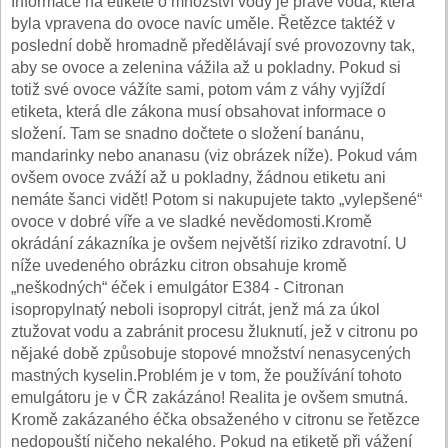
Informace na etiketě o množství vody je právě voda, která
byla vpravena do ovoce navíc uměle. Řetězce taktéž v
poslední době hromadně předělávají své provozovny tak,
aby se ovoce a zele­nina vážila až u pokladny. Pokud si
totiž své ovoce vážíte sami, potom vám z váhy vyjíždí
etiketa, která dle zákona musí obsahovat informace o
složení. Tam se snadno dočtete o složení banánu,
mandarinky nebo ananasu (viz obrázek níže). Pokud vám
ovšem ovoce zváží až u pokladny, žád­nou etiketu ani
nemáte šanci vidět! Potom si nakupujete takto „vylepšené“
ovoce v dobré víře a ve sladké nevědomosti.Kromě
okrádání zákazníka je ovšem největší riziko zdravotní. U
níže uvedeného obrázku citron obsahuje kromě
„neškodných“ éček i emulgátor E384 - Citronan
isopropylnatý neboli isopropyl citrát, jenž má za úkol
ztužovat vodu a zabránit procesu žluknutí, jež v citronu po
nějaké době způ­sobuje stopové množství nenasycených
mastných kyselin.Problém je v tom, že používání tohoto
emulgátoru je v ČR zakázáno! Realita je ovšem smutná.
Kromě zakázaného éčka obsaženého v citronu se řetězce
nedopouští
ničeho nekalého. Pokud na etiketě při vážení