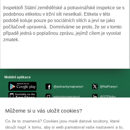
Inspektoři Státní zemědělské a potravinářské inspekce se s
podobnou etiketou v tržní síti nesetkali. Etiketa v této
podobě koluje pouze po sociálních sítích a jeví se jako
počítačově upravená. Domníváme se proto, že se v tomto
případě jedná o poplašnou zprávu, jejímž cílem je vyvolat
zmatek.
Mobilní aplikace
@potravinynapranyri
@NaPranyri
potravinynapranyri
@SZPIjobs
Můžeme si u vás uložit cookies?
© Státní zemědělská a potravinářská inspekce 2026.
Květná 15, 603 00 Brno,
epodatelna
szpi.gov.cz
Co že to znamená? Cookies jsou malé datové soubory, které
ID datové schránky: avraiqg
slouží např. k tomu, aby si web pamatoval vaše nastavení a to,
IČO: 75014149, DIČ: CZ75014149