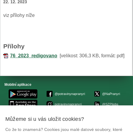
22. 12. 2023
viz přílohy níže
Přílohy
76_2023_redigovano
[velikost: 306,3 KB, formát: pdf]
Mobilní aplikace
@potravinynapranyri
@NaPranyri
potravinynapranyri
@SZPIjobs
Můžeme si u vás uložit cookies?
© Státní zemědělská a potravinářská inspekce 2026.
Květná 15, 603 00 Brno,
epodatelna
szpi.gov.cz
Co že to znamená? Cookies jsou malé datové soubory, které
ID datové schránky: avraiqg