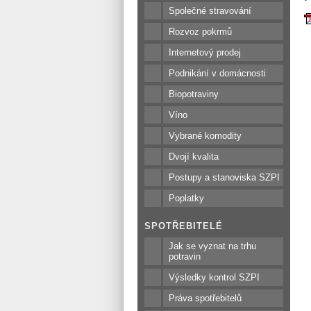
Společné stravování
Rozvoz pokrmů
Internetový prodej
Podnikání v domácnosti
Biopotraviny
Víno
Vybrané komodity
Dvojí kvalita
Postupy a stanoviska SZPI
Poplatky
SPOTŘEBITELÉ
Jak se vyznat na trhu
potravin
Výsledky kontrol SZPI
Práva spotřebitelů