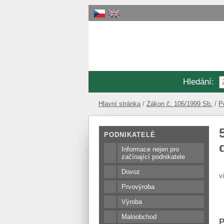
Hledání
:
Hlavní stránka
Zákon č. 106/1999 Sb.
P
PODNIKATELÉ
Informace nejen pro
začínající podnikatele
Dovoz
v
Prvovýroba
Výroba
Maloobchod
P