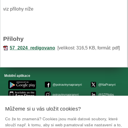
viz přílohy níže
Přílohy
57_2024_redigovano
[velikost: 316,5 KB, formát: pdf]
Mobilní aplikace
@potravinynapranyri
@NaPranyri
potravinynapranyri
@SZPIjobs
Můžeme si u vás uložit cookies?
© Státní zemědělská a potravinářská inspekce 2026.
Květná 15, 603 00 Brno,
epodatelna
szpi.gov.cz
Co že to znamená? Cookies jsou malé datové soubory, které
ID datové schránky: avraiqg
slouží např. k tomu, aby si web pamatoval vaše nastavení a to,
IČO: 75014149, DIČ: CZ75014149