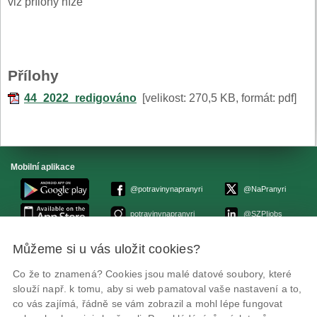
viz přílohy níže
Přílohy
44_2022_redigováno
[velikost: 270,5 KB, formát: pdf]
Mobilní aplikace
@potravinynapranyri
@NaPranyri
potravinynapranyri
@SZPIjobs
Můžeme si u vás uložit cookies?
© Státní zemědělská a potravinářská inspekce 2026.
Květná 15, 603 00 Brno,
epodatelna
szpi.gov.cz
Co že to znamená? Cookies jsou malé datové soubory, které
ID datové schránky: avraiqg
slouží např. k tomu, aby si web pamatoval vaše nastavení a to,
IČO: 75014149, DIČ: CZ75014149
co vás zajímá, řádně se vám zobrazil a mohl lépe fungovat
Prohlášení o přístupnosti
|
Zásady ochrany soukromí