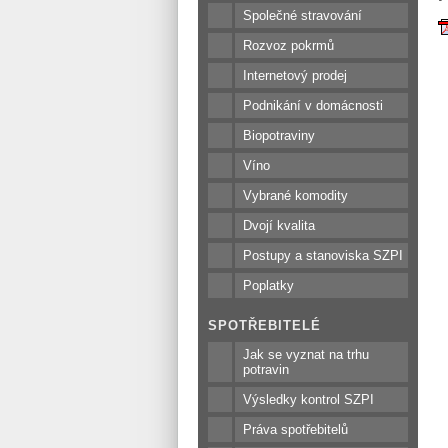
Společné stravování
Rozvoz pokrmů
Internetový prodej
Podnikání v domácnosti
Biopotraviny
Víno
Vybrané komodity
Dvojí kvalita
Postupy a stanoviska SZPI
Poplatky
SPOTŘEBITELÉ
Jak se vyznat na trhu
potravin
Výsledky kontrol SZPI
Práva spotřebitelů