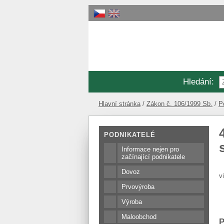
Hledání
:
Hlavní stránka
Zákon č. 106/1999 Sb.
P
PODNIKATELÉ
Informace nejen pro
začínající podnikatele
Dovoz
v
Prvovýroba
Výroba
Maloobchod
P