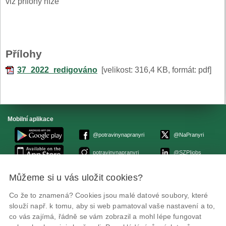
viz přílohy níže
Přílohy
37_2022_redigováno
[velikost: 316,4 KB, formát: pdf]
Mobilní aplikace
@potravinynapranyri
@NaPranyri
potravinynapranyri
@SZPIjobs
Můžeme si u vás uložit cookies?
© Státní zemědělská a potravinářská inspekce 2026.
Květná 15, 603 00 Brno,
epodatelna
szpi.gov.cz
Co že to znamená? Cookies jsou malé datové soubory, které
ID datové schránky: avraiqg
slouží např. k tomu, aby si web pamatoval vaše nastavení a to,
IČO: 75014149, DIČ: CZ75014149
co vás zajímá, řádně se vám zobrazil a mohl lépe fungovat
Prohlášení o přístupnosti
|
Zásady ochrany soukromí