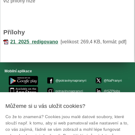
viz přílohy níže
Přílohy
21_2025_redigovano
[velikost: 269,4 KB, formát: pdf]
Mobilní aplikace
@potravinynapranyri
@NaPranyri
potravinynapranyri
@SZPIjobs
Můžeme si u vás uložit cookies?
© Státní zemědělská a potravinářská inspekce 2026.
Květná 15, 603 00 Brno,
epodatelna
szpi.gov.cz
Co že to znamená? Cookies jsou malé datové soubory, které
ID datové schránky: avraiqg
slouží např. k tomu, aby si web pamatoval vaše nastavení a to,
IČO: 75014149, DIČ: CZ75014149
co vás zajímá, řádně se vám zobrazil a mohl lépe fungovat
Prohlášení o přístupnosti
|
Zásady ochrany soukromí