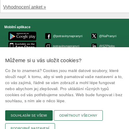
Vyhodnocení anket »
Mobilní aplikace
@potravinynapranyri
@NaPranyri
potravinynapranyri
@SZPIjobs
Můžeme si u vás uložit cookies?
© Státní zemědělská a potravinářská inspekce 2026.
Květná 15, 603 00 Brno,
epodatelna
szpi.gov.cz
Co že to znamená? Cookies jsou malé datové soubory, které
ID datové schránky: avraiqg
slouží např. k tomu, aby si web pamatoval vaše nastavení a to,
IČO: 75014149, DIČ: CZ75014149
co vás zajímá, řádně se vám zobrazil a mohl lépe fungovat
Prohlášení o přístupnosti
|
Zásady ochrany soukromí
nebo abychom jej zlepšovali. Pro ukládání různých typů
cookies od vás potřebujeme souhlas. Web bude fungovat i bez
souhlasu, s ním ale o něco lépe.
SOUHLASÍM SE VŠEMI
ODMÍTNOUT VŠECHNY
Textová verze
Připomínky
Novinky
Odkaz
RSS kanál
Tisk stránky
PODROBNÉ NASTAVENÍ