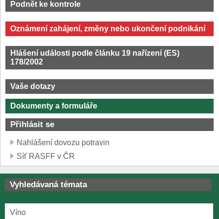
Podnět ke kontrole
Oznámení zahájení, změny nebo ukončení podnikání
Hlášení události podle článku 19 nařízení (ES)
178/2002
Vaše dotazy
Dokumenty a formuláře
Přihlásit se
Nahlášení dovozu potravin
Síť RASFF v ČR
Vyhledávaná témata
Víno