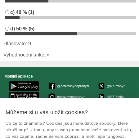
c) 40 % (1)
d) 50 % (5)
Hlasovalo: 9
Vyhodnocení anket »
Mobilní aplikace
@potravinynapranyri
@NaPranyri
potravinynapranyri
@SZPIjobs
Můžeme si u vás uložit cookies?
© Státní zemědělská a potravinářská inspekce 2026.
Květná 15, 603 00 Brno,
epodatelna
szpi.gov.cz
Co že to znamená? Cookies jsou malé datové soubory, které
ID datové schránky: avraiqg
slouží např. k tomu, aby si web pamatoval vaše nastavení a to,
IČO: 75014149, DIČ: CZ75014149
co vás zajímá, řádně se vám zobrazil a mohl lépe fungovat
Prohlášení o přístupnosti
|
Zásady ochrany soukromí