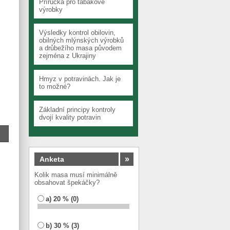
Příručka pro tabákové
výrobky
Výsledky kontrol obilovin,
obilných mlýnských výrobků
a drůbežího masa původem
zejména z Ukrajiny
Hmyz v potravinách. Jak je
to možné?
Základní principy kontroly
dvojí kvality potravin
»
Anketa
Kolik masa musí minimálně
obsahovat špekáčky?
a) 20 % (0)
b) 30 % (3)