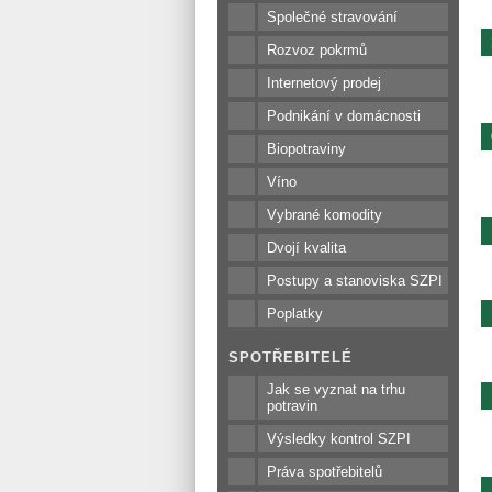
Společné stravování
Rozvoz pokrmů
Internetový prodej
Podnikání v domácnosti
Biopotraviny
Víno
Vybrané komodity
Dvojí kvalita
Postupy a stanoviska SZPI
Poplatky
SPOTŘEBITELÉ
Jak se vyznat na trhu
potravin
Výsledky kontrol SZPI
Práva spotřebitelů