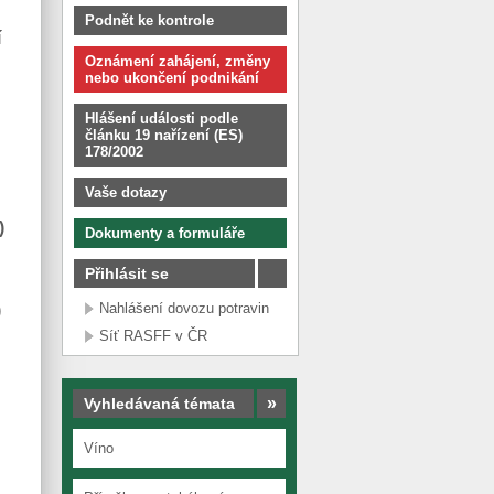
Podnět ke kontrole
í
Oznámení zahájení, změny
nebo ukončení podnikání
Hlášení události podle
článku 19 nařízení (ES)
178/2002
Vaše dotazy
)
Dokumenty a formuláře
Přihlásit se
Nahlášení dovozu potravin
)
Síť RASFF v ČR
»
Vyhledávaná témata
Víno