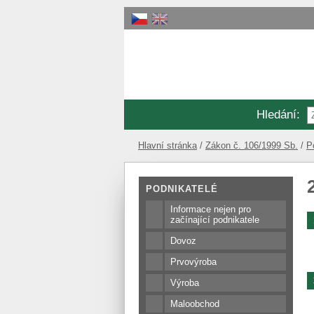
Hledání
:
Hlavní stránka
Zákon č. 106/1999 Sb.
P
PODNIKATELÉ
Informace nejen pro
začínající podnikatele
Dovoz
Prvovýroba
Výroba
Maloobchod