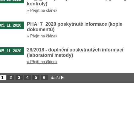
kontroly)
» Přejít na článek
PHA_7_2020 poskytnuté informace (kopie
05. 11. 2020
dokumentů)
» Přejít na článek
28/2018 - doplnění poskytnutých informací
05. 11. 2020
(laboratorní metody)
» Přejít na článek
1
2
3
4
5
6
další