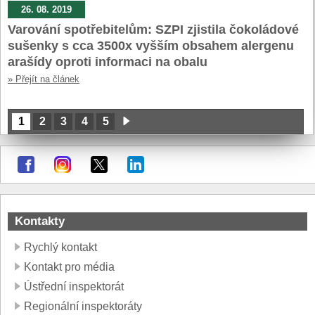
26. 08. 2019
Varování spotřebitelům: SZPI zjistila čokoládové
sušenky s cca 3500x vyšším obsahem alergenu
arašídy oproti informaci na obalu
» Přejít na článek
1
2
3
4
5
Kontakty
Rychlý kontakt
Kontakt pro média
Ústřední inspektorát
Regionální inspektoráty