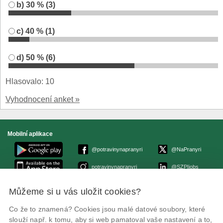
b) 30 % (3)
c) 40 % (1)
d) 50 % (6)
Hlasovalo: 10
Vyhodnocení anket »
Mobilní aplikace
@potravinynapranyri
@NaPranyri
potravinynapranyri
@SZPIjobs
Můžeme si u vás uložit cookies?
© Státní zemědělská a potravinářská inspekce 2026.
Květná 15, 603 00 Brno,
epodatelna
szpi.gov.cz
Co že to znamená? Cookies jsou malé datové soubory, které
ID datové schránky: avraiqg
slouží např. k tomu, aby si web pamatoval vaše nastavení a to,
IČO: 75014149, DIČ: CZ75014149