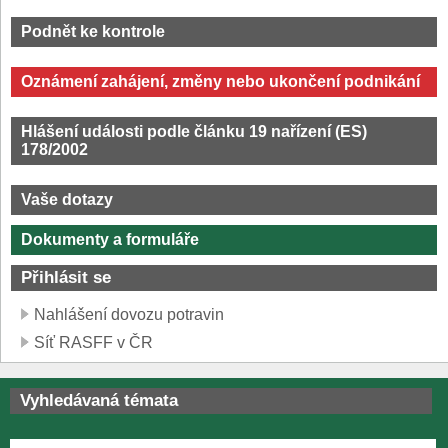
Podnět ke kontrole
Oznámení zahájení, změny nebo ukončení podnikání
Hlášení události podle článku 19 nařízení (ES)
178/2002
Vaše dotazy
Dokumenty a formuláře
Přihlásit se
Nahlášení dovozu potravin
Síť RASFF v ČR
Vyhledávaná témata