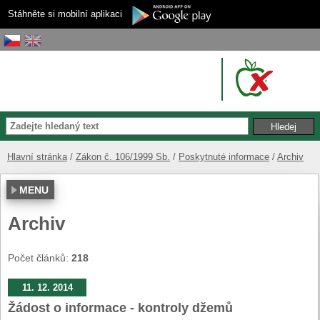
Stáhněte si mobilní aplikaci
Hlavní stránka
Zákon č. 106/1999 Sb.
Poskytnuté informace
Archiv
MENU
Archiv
Počet článků:
218
11. 12. 2014
Žádost o informace - kontroly džemů