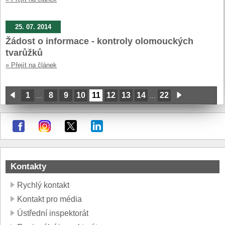
25. 07. 2014
Žádost o informace - kontroly olomouckých
tvarůžků
» Přejít na článek
1
8
9
10
11
12
13
14
22
...
...
Kontakty
Rychlý kontakt
Kontakt pro média
Ústřední inspektorát