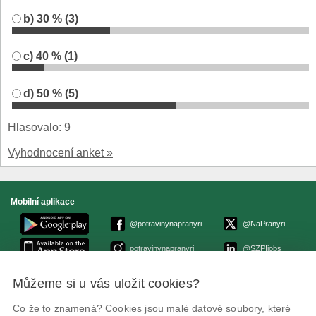
b) 30 % (3)
c) 40 % (1)
d) 50 % (5)
Hlasovalo: 9
Vyhodnocení anket »
Mobilní aplikace
@potravinynapranyri
@NaPranyri
potravinynapranyri
@SZPIjobs
Můžeme si u vás uložit cookies?
© Státní zemědělská a potravinářská inspekce 2026.
Květná 15, 603 00 Brno,
epodatelna
szpi.gov.cz
Co že to znamená? Cookies jsou malé datové soubory, které
ID datové schránky: avraiqg