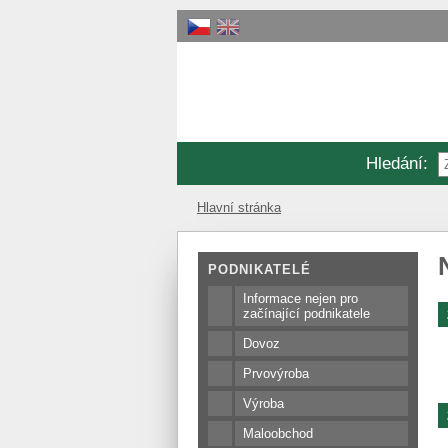
Hledání
:
Hlavní stránka
PODNIKATELÉ
Informace nejen pro
začínající podnikatele
Dovoz
Prvovýroba
Výroba
Maloobchod