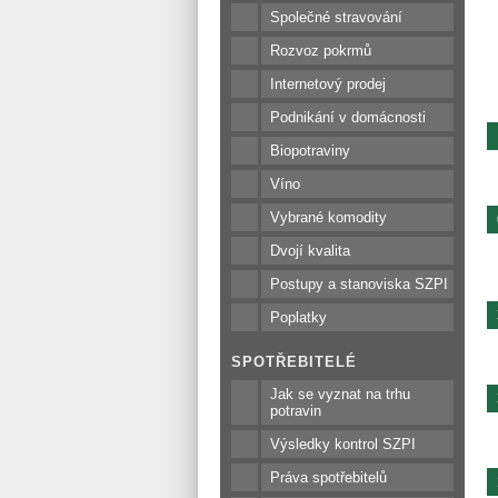
Společné stravování
Rozvoz pokrmů
Internetový prodej
Podnikání v domácnosti
Biopotraviny
Víno
Vybrané komodity
Dvojí kvalita
Postupy a stanoviska SZPI
Poplatky
SPOTŘEBITELÉ
Jak se vyznat na trhu
potravin
Výsledky kontrol SZPI
Práva spotřebitelů