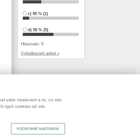
c) 40 % (1)
d) 50 % (5)
Hlasovalo: 9
Vyhodnocení anket »
Textová verze
al vaše nastavení a to, co vás
Připomínky
ch typů cookies od vás
Novinky
Odkaz
RSS kanál
Tisk stránky
PODROBNÉ NASTAVENÍ