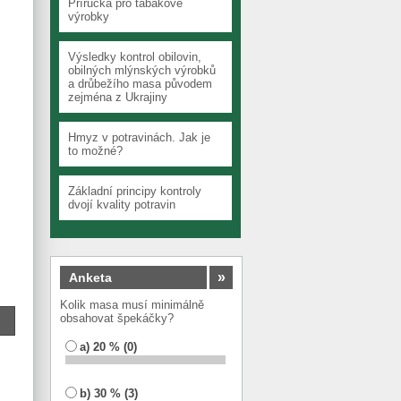
Příručka pro tabákové
výrobky
Výsledky kontrol obilovin,
obilných mlýnských výrobků
a drůbežího masa původem
zejména z Ukrajiny
Hmyz v potravinách. Jak je
to možné?
Základní principy kontroly
dvojí kvality potravin
»
Anketa
Kolik masa musí minimálně
obsahovat špekáčky?
a) 20 % (0)
b) 30 % (3)