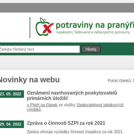
Novinky na webu
Počet článků:
Oznámení navrhovaných poskytovatelů
23. 05. 2022
primárních úložišť
» Přejít na článek
ze složky
Sledovatelnost tabákových
výrobků
.
Zpráva o činnosti SZPI za rok 2021
29. 04. 2022
Zpráva shrnuje výsledky činnosti inspekce za rok 2021.