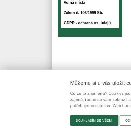
Volná místa
Zákon č. 106/1999 Sb.
GDPR - ochrana os. údajů
Můžeme si u vás uložit c
Mobilní aplikace
Co že to znamená? Cookies jsou
@potravinynapranyri
zajímá, řádně se vám zobrazil a
potřebujeme souhlas. Web bude 
potravinynapranyri
SOUHLASÍM SE VŠEMI
OD