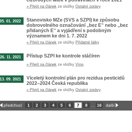
» Přejít na článek
ze složky
Ostatní zprávy
.
Stanovisko MZe (SVS a SZPI) ke způsobu
05. 01. 2022
dobrovolného označování „bez E“ nebo „bez
přidaných E“ a vyjádření s podobným
významem ke dni 1. 7. 2022
» Přejít na článek
ze složky
Přídatné látky
.
Přístup SZPI ke kontrole stáčíren
26. 11. 2021
» Přejít na článek
ze složky
Víno
.
Víceletý kontrolní plán pro rezidua pesticidů
13. 09. 2021
2022–2024 Česká republika
» Přejít na článek
ze složky
Ostatní zprávy
.
předchozí
1
2
3
4
5
6
7
8
16
další
...