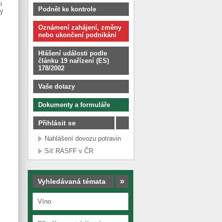
i
Podnět ke kontrole
ty
Oznámení zahájení, změny
nebo ukončení podnikání
Hlášení události podle
n
článku 19 nařízení (ES)
178/2002
Vaše dotazy
Dokumenty a formuláře
Přihlásit se
Nahlášení dovozu potravin
Síť RASFF v ČR
»
Vyhledávaná témata
Víno