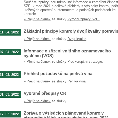
Součástí zprávy jsou mimo jiné informace o zaměření činnost
SZPI v roce 2021 a celkové přehledy s výsledky kontrol, poč
uložených opatření a informacemi o podaných podnětech ke
kontrole.
» Přejít na článek
ze složky
Výroční zprávy SZPI
.
Základní principy kontroly dvojí kvality potravi
11. 04. 2022
» Přejít na článek
ze složky
Dvojí kvalita
.
Informace o zřízení vnitřního oznamovacího
07. 04. 2022
systému (VOS)
» Přejít na článek
ze složky
Protikorupční strategie
.
Přehled požadavků na perlivá vína
31. 03. 2022
» Přejít na článek
ze složky
Perlivá vína
.
Vybrané předpisy ČR
31. 03. 2022
» Přejít na článek
ze složky
.
Zpráva o výsledcích plánované kontroly
17. 03. 2022
cizorodých látek v potravinách v roce 2021