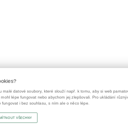
ookies?
 malé datové soubory, které slouží např. k tomu, aby si web pamatov
© Státní zemědělská a potravinářská inspekce 2026.
@NaPranyri
Květná 15, 603 00 Brno,
epodatelna
szpi.gov.cz
 mohl lépe fungovat nebo abychom jej zlepšovali. Pro ukládání různý
ID datové schránky: avraiqg
fungovat i bez souhlasu, s ním ale o něco lépe.
@SZPIjobs
IČO: 75014149, DIČ: CZ75014149
Prohlášení o přístupnosti
|
Zásady ochrany soukromí
MÍTNOUT VŠECHNY