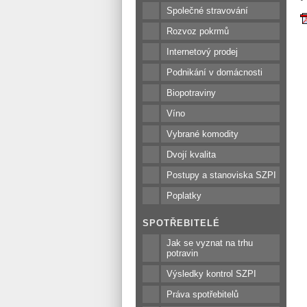
Společné stravování
Rozvoz pokrmů
Internetový prodej
Podnikání v domácnosti
Biopotraviny
Víno
Vybrané komodity
Dvojí kvalita
Postupy a stanoviska SZPI
Poplatky
SPOTŘEBITELÉ
Jak se vyznat na trhu
potravin
Výsledky kontrol SZPI
Práva spotřebitelů