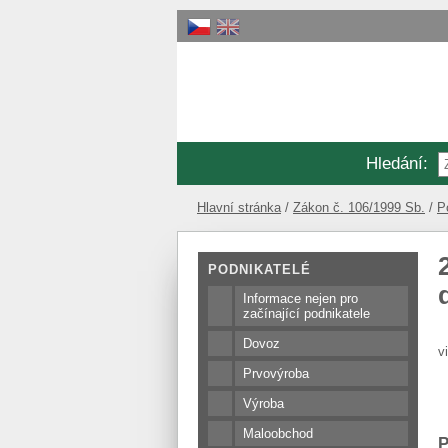
Hledání
:
Hlavní stránka
Zákon č. 106/1999 Sb.
P
PODNIKATELÉ
Informace nejen pro
začínající podnikatele
Dovoz
v
Prvovýroba
Výroba
Maloobchod
P