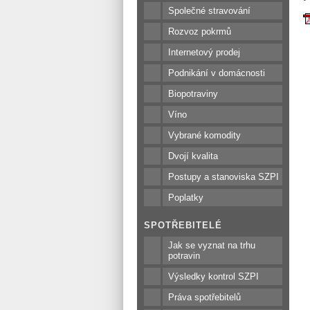
Společné stravování
Rozvoz pokrmů
Internetový prodej
Podnikání v domácnosti
Biopotraviny
Víno
Vybrané komodity
Dvojí kvalita
Postupy a stanoviska SZPI
Poplatky
SPOTŘEBITELÉ
Jak se vyznat na trhu
potravin
Výsledky kontrol SZPI
Práva spotřebitelů