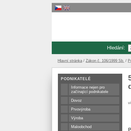
Hledání
:
Hlavní stránka
Zákon č. 106/1999 Sb.
P
PODNIKATELÉ
Informace nejen pro
začínající podnikatele
Dovoz
v
Prvovýroba
Výroba
Maloobchod
P