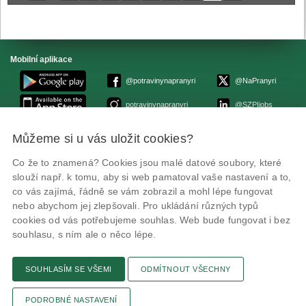
Mobilní aplikace
@potravinynapranyri
@NaPranyri
potravinynapranyri
@SZPIjobs
Můžeme si u vás uložit cookies?
© Státní zemědělská a potravinářská inspekce 2026.
Květná 15, 603 00 Brno,
epodatelna
szpi.gov.cz
Co že to znamená? Cookies jsou malé datové soubory, které
ID datové schránky: avraiqg
slouží např. k tomu, aby si web pamatoval vaše nastavení a to,
IČO: 75014149, DIČ: CZ75014149
co vás zajímá, řádně se vám zobrazil a mohl lépe fungovat
Prohlášení o přístupnosti
|
Zásady ochrany soukromí
nebo abychom jej zlepšovali. Pro ukládání různých typů
cookies od vás potřebujeme souhlas. Web bude fungovat i bez
souhlasu, s ním ale o něco lépe.
SOUHLASÍM SE VŠEMI
ODMÍTNOUT VŠECHNY
Textová verze
Připomínky
Novinky
Odkaz
RSS kanál
Tisk stránky
PODROBNÉ NASTAVENÍ