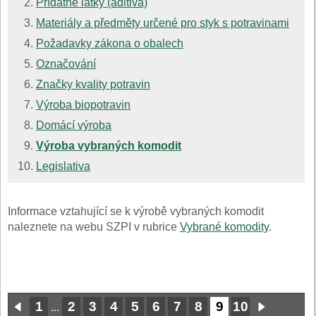
Přídatné látky (aditiva)
Materiály a předměty určené pro styk s potravinami
Požadavky zákona o obalech
Označování
Značky kvality potravin
Výroba biopotravin
Domácí výroba
Výroba vybraných komodit
Legislativa
Informace vztahující se k výrobě vybraných komodit
naleznete na webu SZPI v rubrice
Vybrané komodity
.
1
2
3
4
5
6
7
8
9
10
...