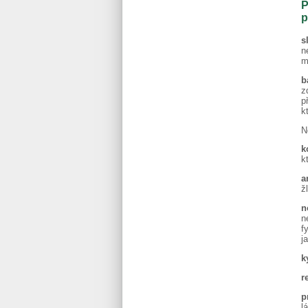
P
p
s
n
m
b
z
p
k
N
k
k
a
ž
n
n
f
j
k
r
p
l