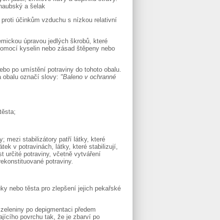
rnaubský a šelak
 proti účinkům vzduchu s nízkou relativní
mickou úpravou jedlých škrobů, které
pomocí kyselin nebo zásad štěpeny nebo
ebo po umístění potraviny do tohoto obalu.
na obalu označí slovy:
"Baleno v ochranné
těsta;
 mezi stabilizátory patří látky, které
k v potravinách, látky, které stabilizují,
st určité potraviny, včetně vytváření
ekonstituované potraviny.
uky nebo těsta pro zlepšení jejich pekařské
či zeleniny po depigmentaci předem
jícího povrchu tak, že je zbarví po