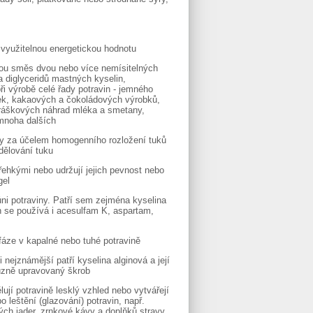
í využitelnou energetickou hodnotu
odou směs dvou nebo více nemísitelných
 a diglyceridů mastných kyselin,
ři výrobě celé řady potravin - jemného
nek, kakaových a čokoládových výrobků,
ráškových náhrad mléka a smetany,
 mnoha dalších
rmy za účelem homogenního rozložení tuků
dělování tuku
řehkými nebo udržují jejich pevnost nebo
gel
ůni potraviny. Patří sem zejména kyselina
h se používá i acesulfam K, aspartam,
 fáze v kapalné nebo tuhé potravině
i nejznámější patří kyselina alginová a její
různě upravovaný škrob
ují potravině lesklý vzhled nebo vytvářejí
 leštění (glazování) potravin, např.
ých jader, zrnkové kávy a doplňků stravy.