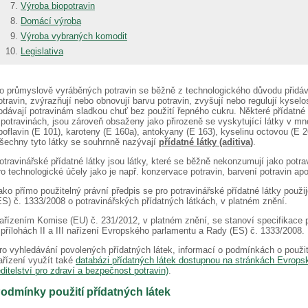
Výroba biopotravin
Domácí výroba
Výroba vybraných komodit
Legislativa
o průmyslově vyráběných potravin se běžně z technologického důvodu přidávají
otravin, zvýrazňují nebo obnovují barvu potravin, zvyšují nebo regulují kyselo
odávají potravinám sladkou chuť bez použití řepného cukru. Některé přídatné l
 potravinách, jsou zároveň obsaženy jako přirozeně se vyskytující látky v mn
iboflavin (E 101), karoteny (E 160a), antokyany (E 163), kyselinu octovou (E 2
šechny tyto látky se souhrnně nazývají
přídatné látky (aditiva)
.
otravinářské přídatné látky jsou látky, které se běžně nekonzumují jako potra
ro technologické účely jako je např. konzervace potravin, barvení potravin ap
ako přímo použitelný právní předpis se pro potravinářské přídatné látky použ
ES) č. 1333/2008 o potravinářských přídatných látkách, v platném znění.
ařízením Komise (EU) č. 231/2012, v platném znění, se stanoví specifikace p
 přílohách II a III nařízení Evropského parlamentu a Rady (ES) č. 1333/2008.
ro vyhledávání povolených přídatných látek, informací o podmínkách o použi
ařízení využít také
databázi přídatných látek dostupnou na stránkách Evrop
editelství pro zdraví a bezpečnost potravin)
.
odmínky použití přídatných látek