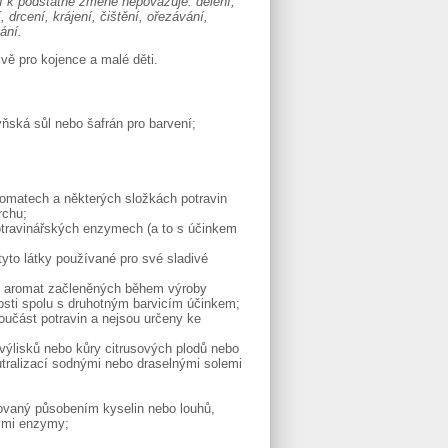
í k podstatné změně nepovažuje: dělení,
drcení, krájení, čištění, ořezávání,
ání.
vě pro kojence a malé děti.
yňská sůl nebo šafrán pro barvení;
aromatech a některých složkách potravin
rchu;
potravinářských enzymech (a to s účinkem
tyto látky používané pro své sladivé
ch aromat začleněných během výroby
nosti spolu s druhotným barvicím účinkem;
oučást potravin a nejsou určeny ke
 výlisků nebo kůry citrusových plodů nebo
tralizací sodnými nebo draselnými solemi
ikovaný působením kyselin nebo louhů,
kými enzymy;