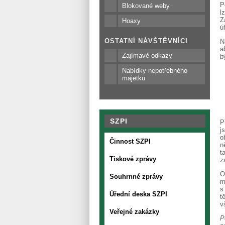
P
Blokované weby
l
Z
Hoaxy
ú
OSTATNÍ NÁVŠTĚVNÍCI
N
a
Zajímavé odkazy
b
Nabídky nepotřebného
majetku
SZPI
P
j
o
Činnost SZPI
n
t
Tiskové zprávy
z
O
Souhrnné zprávy
m
s
Úřední deska SZPI
t
v
Veřejné zakázky
P