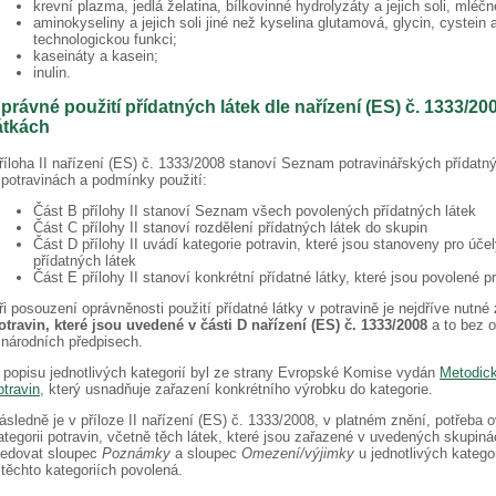
krevní plazma, jedlá želatina, bílkovinné hydrolyzáty a jejich soli, mléčn
aminokyseliny a jejich soli jiné než kyselina glutamová, glycin, cystein a
technologickou funkci;
kaseináty a kasein;
inulin.
právné použití přídatných látek dle nařízení (ES) č. 1333/2
átkách
říloha II nařízení (ES) č. 1333/2008 stanoví Seznam potravinářských přídatný
 potravinách a podmínky použití:
Část B přílohy II stanoví Seznam všech povolených přídatných látek
Část C přílohy II stanoví rozdělení přídatných látek do skupin
Část D přílohy II uvádí kategorie potravin, které jsou stanoveny pro úč
přídatných látek
Část E přílohy II stanoví konkrétní přídatné látky, které jsou povolené pr
ři posouzení oprávněnosti použití přídatné látky v potravině je nejdříve nutné
otravin, které jsou
uvedené v části D nařízení (ES) č. 1333/2008
a to bez o
 národních předpisech.
 popisu jednotlivých kategorií byl ze strany Evropské Komise vydán
Metodick
otravin
, který usnadňuje zařazení konkrétního výrobku do kategorie.
ásledně je v příloze II nařízení (ES) č. 1333/2008, v platném znění, potřeba o
ategorii potravin, včetně těch látek, které jsou zařazené v uvedených skupinác
ledovat sloupec
Poznámky
a sloupec
Omezení/výjimky
u jednotlivých kategor
 těchto kategoriích povolená.