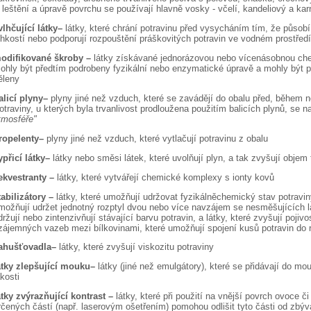
 leštění a úpravě povrchu se používají hlavně vosky - včelí, kandeliový a ka
vlhčující látky–
látky, které chrání potravinu před vysycháním tím, že působí
lhkostí nebo podporují rozpouštění práškovitých potravin ve vodném prostředí
odifikované škroby –
látky získávané jednorázovou nebo vícenásobnou che
ohly být předtím podrobeny fyzikální nebo enzymatické úpravě a mohly být 
ěleny
alicí plyny–
plyny jiné než vzduch, které se zavádějí do obalu před, během n
otraviny, u kterých byla trvanlivost prodloužena použitím balicích plynů, se 
tmosféře"
ropelenty–
plyny jiné než vzduch, které vytlačují potravinu z obalu
ypřicí látky–
látky nebo směsi látek, které uvolňují plyn, a tak zvyšují objem 
ekvestranty –
látky, které vytvářejí chemické komplexy s ionty kovů
tabilizátory –
látky, které umožňují udržovat fyzikálněchemický stav potraviny;
možňují udržet jednotný rozptyl dvou nebo více navzájem se nesměšujících láte
držují nebo zintenzivňují stávající barvu potravin, a látky, které zvyšují pojivo
zájemných vazeb mezi bílkovinami, které umožňují spojení kusů potravin do r
ahušťovadla–
látky, které zvyšují viskozitu potraviny
átky zlepšující mouku–
látky (jiné než emulgátory), které se přidávají do mo
akosti
átky zvýrazňující kontrast –
látky, které při použití na vnější povrch ovoce 
rčených částí (např. laserovým ošetřením) pomohou odlišit tyto části od zbýva