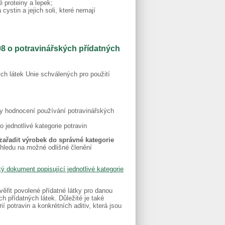
é proteiny a lepek;
 cystin a jejich soli, které nemají
008 o potravinářských přídatných
ch látek Unie schválených pro použití
ely hodnocení používání potravinářských
o jednotlivé kategorie potravin
zařadit výrobek do správné kategorie
hledu na možné odlišné členění
ý dokument popisující jednotlivé kategorie
věřit povolené přídatné látky pro danou
h přídatných látek. Důležité je také
ií potravin a konkrétních aditiv, která jsou