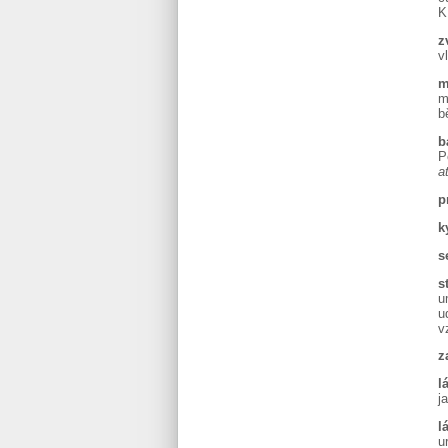
K
z
v
m
m
b
b
P
a
p
k
s
s
u
u
v
z
l
j
l
u