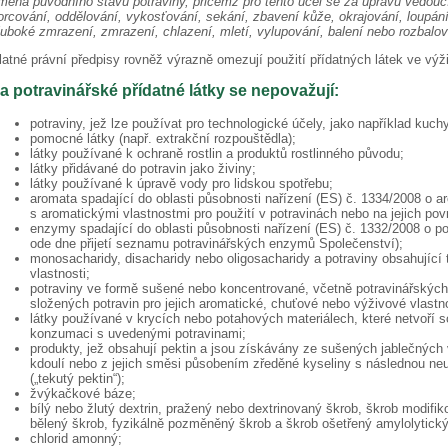
měna původního stavu potraviny, přičemž pro tento účel se za úpravu vedouc
orcování, oddělování, vykosťování, sekání, zbavení kůže, okrajování, loupání, 
luboké zmrazení, zmrazení, chlazení, mletí, vylupování, balení nebo rozbalov
latné právní předpisy rovněž výrazně omezují použití přídatných látek ve výži
a potravinářské přídatné látky se nepovažují:
potraviny, jež lze používat pro technologické účely, jako například kuch
pomocné látky (např. extrakční rozpouštědla);
látky používané k ochraně rostlin a produktů rostlinného původu;
látky přidávané do potravin jako živiny;
látky používané k úpravě vody pro lidskou spotřebu;
aromata spadající do oblasti působnosti nařízení (ES) č. 1334/2008 o 
s aromatickými vlastnostmi pro použití v potravinách nebo na jejich pov
enzymy spadající do oblasti působnosti nařízení (ES) č. 1332/2008 o 
ode dne přijetí seznamu potravinářských enzymů Společenství);
monosacharidy, disacharidy nebo oligosacharidy a potraviny obsahující 
vlastnosti;
potraviny ve formě sušené nebo koncentrované, včetně potravinářský
složených potravin pro jejich aromatické, chuťové nebo výživové vlast
látky používané v krycích nebo potahových materiálech, které netvoří s
konzumaci s uvedenými potravinami;
produkty, jež obsahují pektin a jsou získávány ze sušených jablečných
kdoulí nebo z jejich směsi působením zředěné kyseliny s následnou neu
(„tekutý pektin“);
žvýkačkové báze;
bílý nebo žlutý dextrin, pražený nebo dextrinovaný škrob, škrob modif
bělený škrob, fyzikálně pozměněný škrob a škrob ošetřený amylolytic
chlorid amonný;