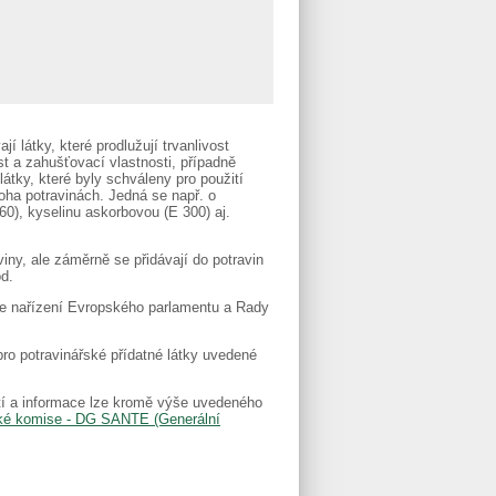
 látky, které prodlužují trvanlivost
st a zahušťovací vlastnosti, případně
átky, které byly schváleny pro použití
oha potravinách. Jedná se např. o
60), kyselinu askorbovou (E 300) aj.
viny, ale záměrně se přidávají do potravin
od.
ije nařízení Evropského parlamentu a Rady
ro potravinářské přídatné látky uvedené
tí a informace lze kromě výše uvedeného
ské komise - DG SANTE (Generální