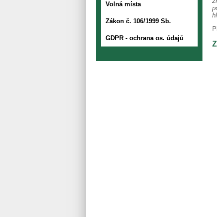
z
Volná místa
p
h
Zákon č. 106/1999 Sb.
P
GDPR - ochrana os. údajů
Z