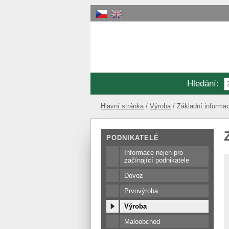
Hledání
:
Hlavní stránka
Výroba
Základní informa
PODNIKATELÉ
Informace nejen pro
začínající podnikatele
Dovoz
Prvovýroba
Výroba
Maloobchod