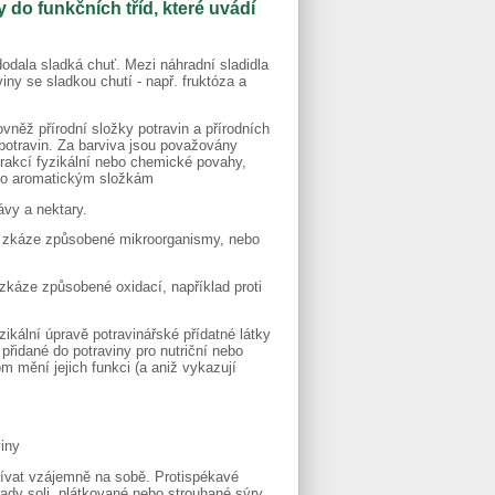
 do funkčních tříd, které uvádí
odala sladká chuť. Mezi náhradní sladidla
iny se sladkou chutí - např. fruktóza a
ovněž přírodní složky potravin a přírodních
 potravin. Za barviva jsou považovány
xtrakcí fyzikální nebo chemické povahy,
ebo aromatickým složkám
ávy a nektary.
roti zkáze způsobené mikroorganismy, nebo
ti zkáze způsobené oxidací, například proti
yzikální úpravě potravinářské přídatné látky
přidané do potraviny pro nutriční nebo
om mění jejich funkci (a aniž vykazují
viny
ulpívat vzájemně na sobě. Protispékavé
hrady soli, plátkované nebo strouhané sýry,