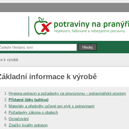
ce k výrobě
Základní informace k výrobě
Hygiena potravin a požadavky na provozovnu – potravinářské prostory
Přídatné látky (aditiva)
Materiály a předměty určené pro styk s potravinami
Požadavky zákona o obalech
Označování
Značky kvality potravin