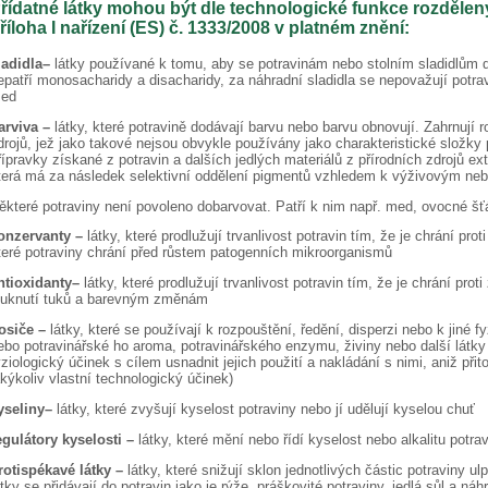
řídatné látky mohou být dle technologické funkce rozděleny
říloha I nařízení (ES) č. 1333/2008 v platném znění:
ladidla–
látky používané k tomu, aby se potravinám nebo stolním sladidlům d
epatří monosacharidy a disacharidy, za náhradní sladidla se nepovažují potrav
ed
arviva –
látky, které potravině dodávají barvu nebo barvu obnovují. Zahrnují r
drojů, jež jako takové nejsou obvykle používány jako charakteristické složky
řípravky získané z potravin a dalších jedlých materiálů z přírodních zdrojů e
terá má za následek selektivní oddělení pigmentů vzhledem k výživovým n
ěkteré potraviny není povoleno dobarvovat. Patří k nim např. med, ovocné šť
onzervanty –
látky, které prodlužují trvanlivost potravin tím, že je chrání p
teré potraviny chrání před růstem patogenních mikroorganismů
ntioxidanty–
látky, které prodlužují trvanlivost potravin tím, že je chrání pro
luknutí tuků a barevným změnám
osiče –
látky, které se používají k rozpouštění, ředění, disperzi nebo k jiné f
ebo potravinářské ho aroma, potravinářského enzymu, živiny nebo další látky 
yziologický účinek s cílem usnadnit jejich použití a nakládání s nimi, aniž přit
akýkoliv vlastní technologický účinek)
yseliny–
látky, které zvyšují kyselost potraviny nebo jí udělují kyselou chuť
egulátory kyselosti –
látky, které mění nebo řídí kyselost nebo alkalitu potra
rotispékavé látky –
látky, které snižují sklon jednotlivých částic potraviny 
átky se přidávají do potravin jako je rýže, práškovité potraviny, jedlá sůl a ná