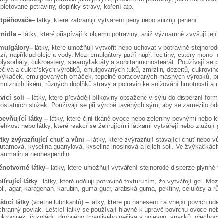
abletované potraviny, doplňky stravy, koření atp.
dpěňovače–
látky, které zabraňují vytváření pěny nebo snižují pěnění
lnidla –
látky, které přispívají k objemu potraviny, aniž významně zvyšují jej
mulgátory–
látky, které umožňují vytvořit nebo uchovat v potravině stejnor
ází, například oleje a vody. Mezi emulgátory patří např. lecitiny, estery mono-
olysorbáty, cukroestery, stearoyllaktáty a sorbitanmonostearát. Používají se p
ečiva a cukrářských výrobků, emulgovaných tuků, zmrzlin, dezertů, cukrovi
výkaček, emulgovaných omáček, tepelně opracovaných masných výrobků, p
mulzních likérů, různých doplňků stravy a potravin ke snižování hmotnosti a
avicí soli –
látky, které převádějí bílkoviny obsažené v sýru do disperzní fo
 ostatních složek. Používají se při výrobě tavených sýrů, aby se zamezilo od
pevňující látky –
látky, které činí tkáně ovoce nebo zeleniny pevnými nebo k
řehkost nebo látky, které reakcí se želírujícími látkami vytvářejí nebo ztužují 
átky zvýrazňující chuť a vůni –
látky, které zvýrazňují stávající chuť nebo v
lutamová, kyselina guanylová, kyselina inosinová a jejich soli. Ve žvýkačkác
haumatin a neohesperidin
ěnotvorné látky–
látky, které umožňují vytváření stejnorodé disperze plynné
elírující látky–
látky, které udělují potravině texturu tím, že vytvářejí gel. Mez
oli, agar, karagenan, karubin, guma guar, arabská guma, pektiny, celulózy a 
ešticí látky
(včetně lubrikantů)
–
látky, které po nanesení na vnější povrch uděl
chranný povlak. Leštící látky se používají hlavně k úpravě povrchu ovoce nebo
ukrovinek, čokolády, drobného trvanlivého pečiva s polevou, snacků, ořechov