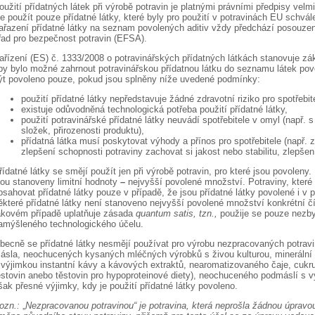
oužití přídatných látek při výrobě potravin je platnými právními předpisy velm
ze použít pouze přídatné látky, které byly pro použití v potravinách EU schvá
ařazení přídatné látky na seznam povolených aditiv vždy předchází posouzen
řad pro bezpečnost potravin (EFSA).
ařízení (ES) č. 1333/2008 o potravinářských přídatných látkách stanovuje zá
by bylo možné zahrnout potravinářskou přídatnou látku do seznamu látek pov
ýt povoleno pouze, pokud jsou splněny níže uvedené podmínky:
použití přídatné látky nepředstavuje žádné zdravotní riziko pro spotřebit
existuje odůvodněná technologická potřeba použití přídatné látky,
použití potravinářské přídatné látky neuvádí spotřebitele v omyl (např. 
složek, přirozenosti produktu),
přídatná látka musí poskytovat výhody a přínos pro spotřebitele (např. 
zlepšení schopnosti potraviny zachovat si jakost nebo stabilitu, zlepšen
řídatné látky se smějí použít jen při výrobě potravin, pro které jsou povoleny. 
sou stanoveny limitní hodnoty
–
nejvyšší povolené množství. Potraviny, které 
bsahovat přídatné látky pouze v případě, že jsou přídatné látky povolené i v p
ěkteré přídatné látky není stanoveno nejvyšší povolené množství konkrétní čí
akovém případě uplatňuje zásada
quantum satis, tzn.,
použije se pouze nezby
amýšleného technologického účelu.
becně se přídatné látky nesmějí používat pro výrobu nezpracovaných potrav
ásla, neochucených kysaných mléčných výrobků s živou kulturou, minerální
 výjimkou instantní kávy a kávových extraktů, nearomatizovaného čaje, cukr
ěstovin anebo těstovin pro hypoproteinové diety), neochuceného podmáslí s v
šak přesné výjimky, kdy je použití přídatné látky povoleno.
ozn.:
„
Nezpracovanou potravinou“ je potravina, která neprošla žádnou úpravo