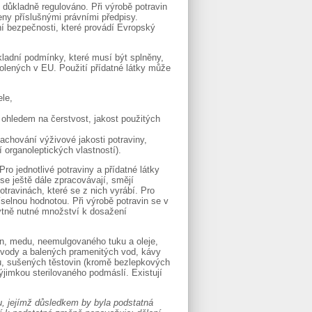
i důkladně regulováno. Při výrobě potravin
leny příslušnými právními předpisy.
í bezpečnosti, které provádí Evropský
kladní podmínky, které musí být splněny,
olených v EU. Použití přídatné látky může
ele,
s ohledem na čerstvost, jakost použitých
zachování výživové jakosti potraviny,
í organoleptických vlastností).
Pro jednotlivé potraviny a přídatné látky
se ještě dále zpracovávají, smějí
otravinách, které se z nich vyrábí. Pro
selnou hodnotou. Při výrobě potravin se v
tně nutné množství k dosažení
in, medu, neemulgovaného tuku a oleje,
 vody a balených pramenitých vod, kávy
u, sušených těstovin (kromě bezlepkových
ýjimkou sterilovaného podmáslí. Existují
u, jejímž důsledkem by byla podstatná