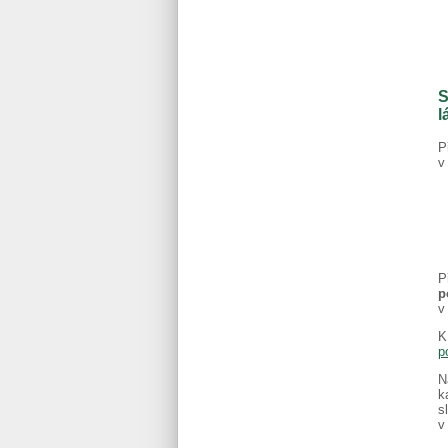
S
l
P
v
P
p
v
K
p
N
k
s
v