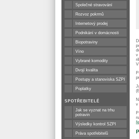
Společné stravování
Rozvoz pokrmů
Internetový prodej
Podnikání v domácnosti
D
Biopotraviny
p
d
Víno
v
r
Vybrané komodity
V
Dvojí kvalita
P
p
Postupy a stanoviska SZPI
J
Poplatky
(
N
SPOTŘEBITELÉ
v
Jak se vyznat na trhu
P
potravin
n
ř
Výsledky kontrol SZPI
P
Práva spotřebitelů