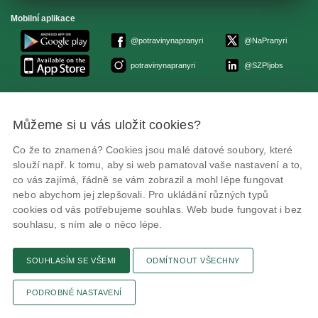
Mobilní aplikace
@potravinynapranyri
@NaPranyri
potravinynapranyri
@SZPIjobs
© Státní zemědělská a potravinářská inspekce 2026.
Květná 15, 603 00 Brno,
epodatelna
szpi.gov.cz
Můžeme si u vás uložit cookies?
ID datové schránky: avraiqg
IČO: 75014149, DIČ: CZ75014149
Co že to znamená? Cookies jsou malé datové soubory, které
Prohlášení o přístupnosti
|
Zásady ochrany soukromí
slouží např. k tomu, aby si web pamatoval vaše nastavení a to,
co vás zajímá, řádně se vám zobrazil a mohl lépe fungovat
nebo abychom jej zlepšovali. Pro ukládání různých typů
cookies od vás potřebujeme souhlas. Web bude fungovat i bez
souhlasu, s ním ale o něco lépe.
Textová verze
Připomínky
Novinky
Odkaz
RSS kanál
Tisk stránky
SOUHLASÍM SE VŠEMI
ODMÍTNOUT VŠECHNY
PODROBNÉ NASTAVENÍ