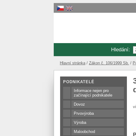
Hledání
:
Hlavní stránka
Zákon č. 106/1999 Sb.
P
PODNIKATELÉ
Informace nejen pro
začínající podnikatele
Dovoz
v
Prvovýroba
Výroba
Maloobchod
P