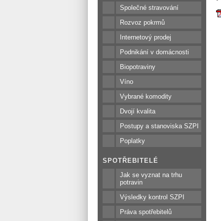
Společné stravování
Rozvoz pokrmů
Internetový prodej
Podnikání v domácnosti
Biopotraviny
Víno
Vybrané komodity
Dvojí kvalita
Postupy a stanoviska SZPI
Poplatky
SPOTŘEBITELÉ
Jak se vyznat na trhu
potravin
Výsledky kontrol SZPI
Práva spotřebitelů