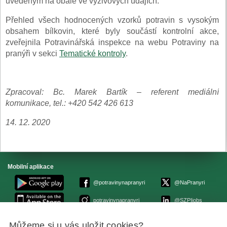
uvedeným na obale ve výživových údajích.
Přehled všech hodnocených vzorků potravin s vysokým
obsahem bílkovin, které byly součástí kontrolní akce,
zveřejnila Potravinářská inspekce na webu Potraviny na
pranýři v sekci
Tematické kontroly
.
Zpracoval: Bc. Marek Bartík – referent mediální
komunikace, tel.: +420 542 426 613
14. 12. 2020
Mobilní aplikace
@potravinynapranyri
@NaPranyri
potravinynapranyri
@SZPIjobs
Můžeme si u vás uložit cookies?