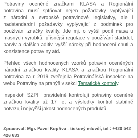
Potraviny oceněné značkami KLASA a Regionální
potravina musí splňovat nejen požadavky vyplývající
z národní a evropské potravinové legislativy, ale i
nadstandardní požadavky vyplývající z podmínek pro
používání značky kvality. Jde mj. o vyšší podíl masa u
masných výrobků, přísnější regulace v používání sladidel,
barviv a dalších aditiv, vyšší nároky při hodnocení chuti a
konzistence potraviny atd.
Přehled všech hodnocených vzorků potravin oceněných
národní značkou kvality KLASA a značkou Regionální
potravina za r. 2019 zveřejnila Potravinářská inspekce na
webu Potraviny na pranýři v sekci
Tematické kontroly
.
Inspektoři SZPI pravidelně kontrolují potraviny oceněné
značkou kvality už 17 let a výsledky kontrol stabilně
potvrzují nejvyšší jakost hodnocených produktů.
Zpracoval:
Mgr. Pavel Kopřiva - tiskový mluvčí, tel.: +420 542
426 633