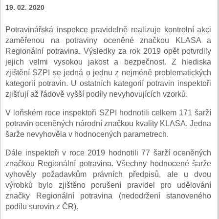
19. 02. 2020
Potravinářská inspekce pravidelně realizuje kontrolní akci
zaměřenou na potraviny oceněné značkou KLASA a
Regionální potravina. Výsledky za rok 2019 opět potvrdily
jejich velmi vysokou jakost a bezpečnost. Z hlediska
zjištění SZPI se jedná o jednu z nejméně problematických
kategorií potravin. U ostatních kategorií potravin inspektoři
zjišťují až řádově vyšší podíly nevyhovujících vzorků.
V loňském roce inspektoři SZPI hodnotili celkem 171 šarží
potravin oceněných národní značkou kvality KLASA. Jedna
šarže nevyhověla v hodnocených parametrech.
Dále inspektoři v roce 2019 hodnotili 77 šarží oceněných
značkou Regionální potravina. Všechny hodnocené šarže
vyhověly požadavkům právních předpisů, ale u dvou
výrobků bylo zjištěno porušení pravidel pro udělování
značky Regionální potravina (nedodržení stanoveného
podílu surovin z ČR).