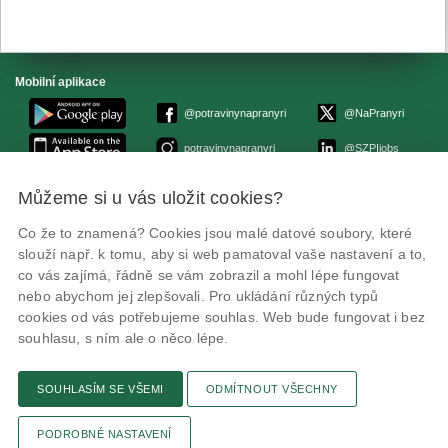
Mobilní aplikace
@potravinynapranyri
@NaPranyri
potravinynapranyri
@SZPIjobs
Můžeme si u vás uložit cookies?
© Státní zemědělská a potravinářská inspekce 2026.
Květná 15, 603 00 Brno,
epodatelna
szpi.gov.cz
Co že to znamená? Cookies jsou malé datové soubory, které
ID datové schránky: avraiqg
slouží např. k tomu, aby si web pamatoval vaše nastavení a to,
IČO: 75014149, DIČ: CZ75014149
co vás zajímá, řádně se vám zobrazil a mohl lépe fungovat
Prohlášení o přístupnosti
|
Zásady ochrany soukromí
nebo abychom jej zlepšovali. Pro ukládání různých typů
cookies od vás potřebujeme souhlas. Web bude fungovat i bez
souhlasu, s ním ale o něco lépe.
SOUHLASÍM SE VŠEMI
ODMÍTNOUT VŠECHNY
Textová verze
Připomínky
Novinky
Odkaz
RSS kanál
Tisk stránky
PODROBNÉ NASTAVENÍ