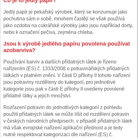
Co je to jedlý papír?
Jedlý papír je pekařský výrobek, který se konzumuje jako
pochutina sám o sobě, mnohem častěji se však používá
jako ozdoba na cukrářské výrobky jako jsou například dorty,
nebo k označení pečiva, zejména chleba.
Jsou k výrobě jedlého papíru povolena používat
azobarviva?
Používání barviv a dalších přídatných látek je řízeno
nařízením (ES) č. 1333/2008 o potravinářských přídatných
látkách v platném znění. V části D přílohy II tohoto nařízení
jsou potraviny rozděleny do kategorií, pro jednotlivé
kategorie jsou pak v části E přílohy II uvedeny povolené
přídatné látky a jejich množství.
Rozřazení potravin do jednotlivých kategorií z pohledu
použití přídatných látek se může lišit od rozdělení potravin
v českých národních předpisech, v případě přídatných látek
má však evropské nařízení aplikační přednost a je tedy
nutné respektovat kategorizaci dle nařízení (ES) č.