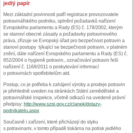
jedlý papír
Mezi základní povinnosti patří registrace provozovatele
potravinářského podniku, splnění požadavků nařízení
Evropského parlamentu a Rady (ES) č. 178/2002, kterým
se stanoví obecné zásady a požadavky potravinového
práva, zřizuje se Evropský úřad pro bezpečnost potravin a
stanoví postupy týkající se bezpečnosti potravin, v platném
znění, dále nařízení Evropského parlamentu a Rady (ES) č.
852/2004 o hygieně potravin., označování potravin řeší
nařízení č. 1169/2011 o poskytování informací
o potravinách spotřebitelům atd.
Postup, co je potřeba k zahájení výroby a prodeje potravin
je přehledně uveden na stránkách Státní zemědělské a
potravinářské inspekce, včetně odkazů na uvedené právní
předpisy:
http://www.szpi.gov.cz/clanek/dotazy-
podnikatelu.aspx
Současně i zařízení, které přicházejí do styku
s potravinami, v tomto případě tiskárna na potisk jedlého