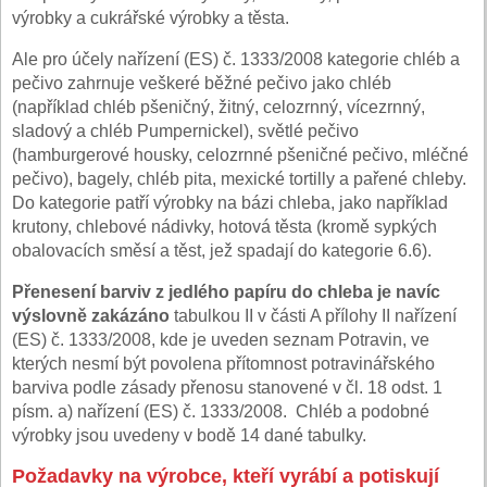
výrobky a cukrářské výrobky a těsta.
Ale pro účely nařízení (ES) č. 1333/2008 kategorie chléb a
pečivo zahrnuje veškeré běžné pečivo jako chléb
(například chléb pšeničný, žitný, celozrnný, vícezrnný,
sladový a chléb Pumpernickel), světlé pečivo
(hamburgerové housky, celozrnné pšeničné pečivo, mléčné
pečivo), bagely, chléb pita, mexické tortilly a pařené chleby.
Do kategorie patří výrobky na bázi chleba, jako například
krutony, chlebové nádivky, hotová těsta (kromě sypkých
obalovacích směsí a těst, jež spadají do kategorie 6.6).
Přenesení barviv z jedlého papíru do chleba je navíc
výslovně zakázáno
tabulkou II v části A přílohy II nařízení
(ES) č. 1333/2008, kde je uveden seznam Potravin, ve
kterých nesmí být povolena přítomnost potravinářského
barviva podle zásady přenosu stanovené v čl. 18 odst. 1
písm. a) nařízení (ES) č. 1333/2008. Chléb a podobné
výrobky jsou uvedeny v bodě 14 dané tabulky.
Požadavky na výrobce, kteří vyrábí a potiskují