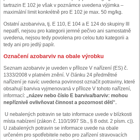
tartrazin E 102 je však v poznámce uvedena výjimka –
maximální limit konkrétně pro E 102 je max. 50 mg/kg.
Ostatní azobarviva, tj. E 110, E 104 a E 124 do skupiny III
nepatří, nejsou pro kategorii jemné pečivo ani samostatně
uvedena, nejsou tedy povolena pro celou tuto kategorii a
tedy ani pro jedlý papír.
Označení azobarviv na obale výrobku
Seznam azobarviv je uveden v příloze V nařízení (ES) č.
1333/2008 v platném znění. V článku 24 předmětné
nařízení je navíc uvedena povinnost označit potraviny, které
obsahují barviva vyjmenovaná v příloze V tohoto nařízení,
informací:
„název nebo číslo E barviva/barviv: mohou
nepříznivě ovlivňovat činnost a pozornost dětí“.
U nebalených potravin se tato informace uvede v blízkosti
místa nabízení (zákon č. 110/1997 Sb., § 8 odst. 2 písm. c)).
U zabalených potravin se informace uvede na obale
určeném pro spotřebitele nebo pro zařízení stravovacích