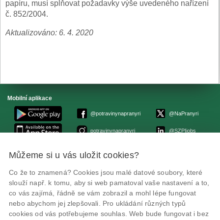
papíru, musí splňovat požadavky výše uvedeného nařízení
č. 852/2004.
Aktualizováno: 6. 4. 2020
Mobilní aplikace
@potravinynapranyri
@NaPranyri
potravinynapranyri
@SZPIjobs
Můžeme si u vás uložit cookies?
© Státní zemědělská a potravinářská inspekce 2026.
Květná 15, 603 00 Brno,
epodatelna
szpi.gov.cz
Co že to znamená? Cookies jsou malé datové soubory, které
ID datové schránky: avraiqg
slouží např. k tomu, aby si web pamatoval vaše nastavení a to,
IČO: 75014149, DIČ: CZ75014149
co vás zajímá, řádně se vám zobrazil a mohl lépe fungovat
Prohlášení o přístupnosti
|
Zásady ochrany soukromí
nebo abychom jej zlepšovali. Pro ukládání různých typů
cookies od vás potřebujeme souhlas. Web bude fungovat i bez