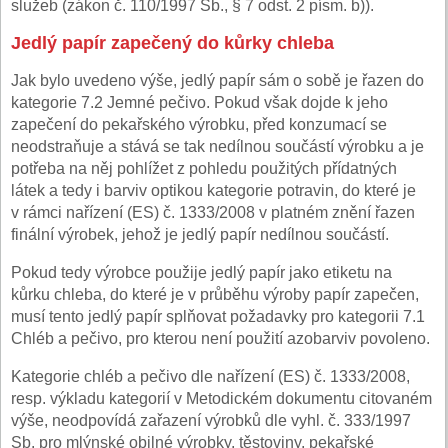
služeb (zákon č. 110/1997 Sb., § 7 odst. 2 písm. b)).
Jedlý papír zapečený do kůrky chleba
Jak bylo uvedeno výše, jedlý papír sám o sobě je řazen do
kategorie 7.2 Jemné pečivo. Pokud však dojde k jeho
zapečení do pekařského výrobku, před konzumací se
neodstraňuje a stává se tak nedílnou součástí výrobku a je
potřeba na něj pohlížet z pohledu použitých přídatných
látek a tedy i barviv optikou kategorie potravin, do které je
v rámci nařízení (ES) č. 1333/2008 v platném znění řazen
finální výrobek, jehož je jedlý papír nedílnou součástí.
Pokud tedy výrobce použije jedlý papír jako etiketu na
kůrku chleba, do které je v průběhu výroby papír zapečen,
musí tento jedlý papír splňovat požadavky pro kategorii 7.1
Chléb a pečivo, pro kterou není použití azobarviv povoleno.
Kategorie chléb a pečivo dle nařízení (ES) č. 1333/2008,
resp. výkladu kategorií v Metodickém dokumentu citovaném
výše, neodpovídá zařazení výrobků dle vyhl. č. 333/1997
Sb. pro mlýnské obilné výrobky, těstoviny, pekařské