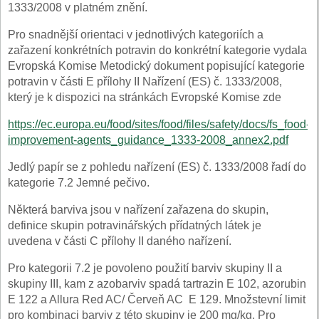
1333/2008 v platném znění.
Pro snadnější orientaci v jednotlivých kategoriích a
zařazení konkrétních potravin do konkrétní kategorie vydala
Evropská Komise Metodický dokument popisující kategorie
potravin v části E přílohy II Nařízení (ES) č. 1333/2008,
který je k dispozici na stránkách Evropské Komise zde
https://ec.europa.eu/food/sites/food/files/safety/docs/fs_food-
improvement-agents_guidance_1333-2008_annex2.pdf
Jedlý papír se z pohledu nařízení (ES) č. 1333/2008 řadí do
kategorie 7.2 Jemné pečivo.
Některá barviva jsou v nařízení zařazena do skupin,
definice skupin potravinářských přídatných látek je
uvedena v části C přílohy II daného nařízení.
Pro kategorii 7.2 je povoleno použití barviv skupiny II a
skupiny III, kam z azobarviv spadá tartrazin E 102, azorubin
E 122 a Allura Red AC/ Červeň AC E 129. Množstevní limit
pro kombinaci barviv z této skupiny je 200 mg/kg. Pro