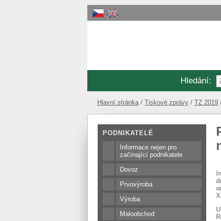
Hledání
:
Hlavní stránka
Tiskové zprávy
TZ 2019
PODNIKATELÉ
Informace nejen pro
začínající podnikatele
Dovoz
I
d
Prvovýroba
o
X
Výroba
U
Maloobchod
R