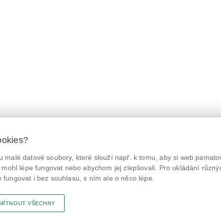
ookies?
 malé datové soubory, které slouží např. k tomu, aby si web pamatov
© Státní zemědělská a potravinářská inspekce 2026.
@NaPranyri
Květná 15, 603 00 Brno,
epodatelna
szpi.gov.cz
 mohl lépe fungovat nebo abychom jej zlepšovali. Pro ukládání různý
ID datové schránky: avraiqg
fungovat i bez souhlasu, s ním ale o něco lépe.
@SZPIjobs
IČO: 75014149, DIČ: CZ75014149
Prohlášení o přístupnosti
|
Zásady ochrany soukromí
MÍTNOUT VŠECHNY