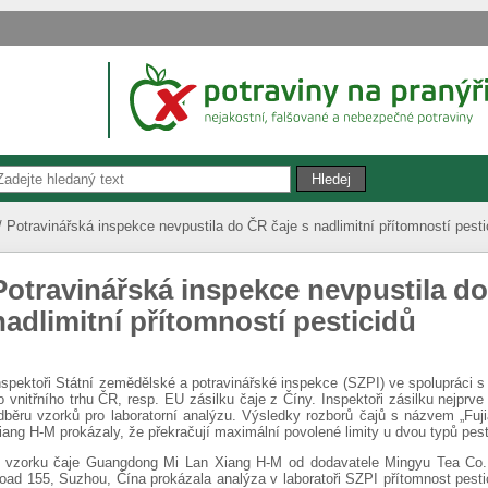
Potravinářská inspekce nevpustila do ČR čaje s nadlimitní přítomností pesti
Potravinářská inspekce nevpustila do
nadlimitní přítomností pesticidů
nspektoři Státní zemědělské a potravinářské inspekce (SZPI) ve spolupráci 
o vnitřního trhu ČR, resp. EU zásilku čaje z Číny. Inspektoři zásilku nejprve 
dběru vzorků pro laboratorní analýzu. Výsledky rozborů čajů s názvem „Fu
iang H-M prokázaly, že překračují maximální povolené limity u dvou typů pest
 vzorku čaje Guangdong Mi Lan Xiang H-M od dodavatele Mingyu Tea Co. 
oad 155, Suzhou, Čína prokázala analýza v laboratoři SZPI přítomnost pesti