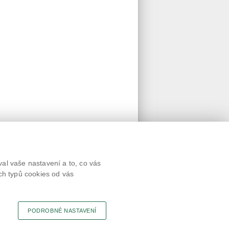
Textová verze
al vaše nastavení a to, co vás
Připomínky
ch typů cookies od vás
Novinky
Odkaz
RSS kanál
Tisk stránky
PODROBNÉ NASTAVENÍ