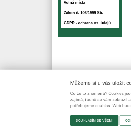
Volná místa
Zákon č. 106/1999 Sb.
GDPR - ochrana os. údajů
Můžeme si u vás uložit c
Mobilní aplikace
Co že to znamená? Cookies jsou
@potravinynapranyri
zajímá, řádně se vám zobrazil a
potřebujeme souhlas. Web bude 
potravinynapranyri
SOUHLASÍM SE VŠEMI
OD