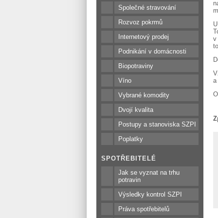
n
Společné stravování
m
Rozvoz pokrmů
U
T
Internetový prodej
v
t
Podnikání v domácnosti
D
Biopotraviny
V
a
Víno
O
Vybrané komodity
Dvojí kvalita
Z
Postupy a stanoviska SZPI
Poplatky
SPOTŘEBITELÉ
Jak se vyznat na trhu
potravin
Výsledky kontrol SZPI
Práva spotřebitelů