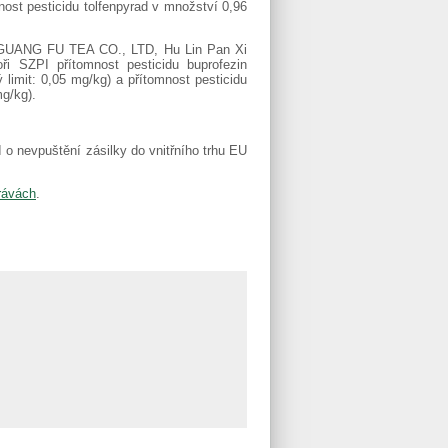
ost pesticidu tolfenpyrad v množství 0,96
E GUANG FU TEA CO., LTD, Hu Lin Pan Xi
ři SZPI přítomnost pesticidu buprofezin
limit: 0,05 mg/kg) a přítomnost pesticidu
g/kg).
I o nevpuštění zásilky do vnitřního trhu EU
rávách
.