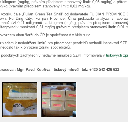
a kilogram (mg/kg, právním předpisem stanovený limit: 0,05 mg/kg) a přítomn
g/kg (právním předpisem stanovený limit: 0,01 mg/kg).
 vzorku čaje „Fujian Green Tea Snail“ od dodavatele FU JIAN PROVINC
own, Fu Ding City, Fu jian Province, Čína prokázala analýza v laborato
 množství 0,21 miligramů na kilogram (mg/kg, právním předpisem stanovený 
olfenpyrad v množství 0,51 mg/kg (právním předpisem stanovený limit: 0,01 m
ovozcem obou šarží do ČR je společnost AMANA s.r.o.
zhledem k nedodržení limitů pro přítomnost pesticidů rozhodli inspektoři SZP
 nedošlo tak k ohrožení zdraví spotřebitelů.
 podobných záchytech v nedávné minulosti SZPI informovala v
tiskových zp
pracoval:
Mgr. Pavel Kopřiva - tiskový mluvčí, tel.: +420 542 426 633