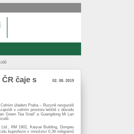
cidů
 ČR čaje s
02. 08. 2019
s Celním úřadem Praha – Ruzyně nevpustili
zajistili v celním prostoru letiště z důvodu
jian Green Tea Snail“ a Guangdong Mi Lan
icidů.
Ltd., RM 1902, Kaiyue Building, Dongwu
cidu buprofezin v množství 0,39 miligramů