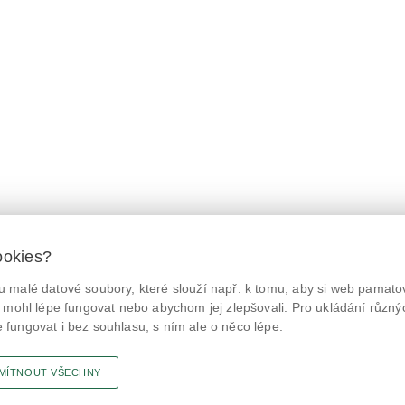
ookies?
 malé datové soubory, které slouží např. k tomu, aby si web pamatov
© Státní zemědělská a potravinářská inspekce 2026.
@NaPranyri
Květná 15, 603 00 Brno,
epodatelna
szpi.gov.cz
 mohl lépe fungovat nebo abychom jej zlepšovali. Pro ukládání různý
ID datové schránky: avraiqg
fungovat i bez souhlasu, s ním ale o něco lépe.
@SZPIjobs
IČO: 75014149, DIČ: CZ75014149
Prohlášení o přístupnosti
|
Zásady ochrany soukromí
MÍTNOUT VŠECHNY