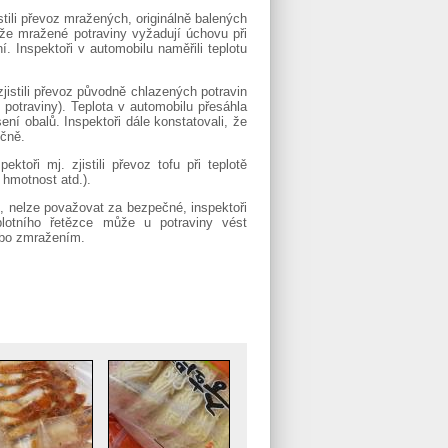
stili převoz mražených, originálně balených
tože mražené potraviny vyžadují úchovu při
í. Inspektoři v automobilu naměřili teplotu
zjistili převoz původně chlazených potravin
 potraviny). Teplota v automobilu přesáhla
í obalů. Inspektoři dále konstatovali, že
ečně.
toři mj. zjistili převoz tofu při teplotě
hmotnost atd.).
e, nelze považovat za bezpečné, inspektoři
lotního řetězce může u potraviny vést
nebo zmražením.