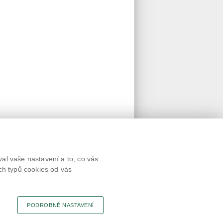
Textová verze
al vaše nastavení a to, co vás
Připomínky
ch typů cookies od vás
Novinky
Odkaz
RSS kanál
Tisk stránky
PODROBNÉ NASTAVENÍ