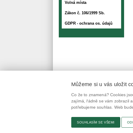
Volná místa
Zákon č. 106/1999 Sb.
GDPR - ochrana os. údajů
Můžeme si u vás uložit c
Mobilní aplikace
Co že to znamená? Cookies jsou
@potravinynapranyri
zajímá, řádně se vám zobrazil a
potřebujeme souhlas. Web bude 
potravinynapranyri
SOUHLASÍM SE VŠEMI
OD