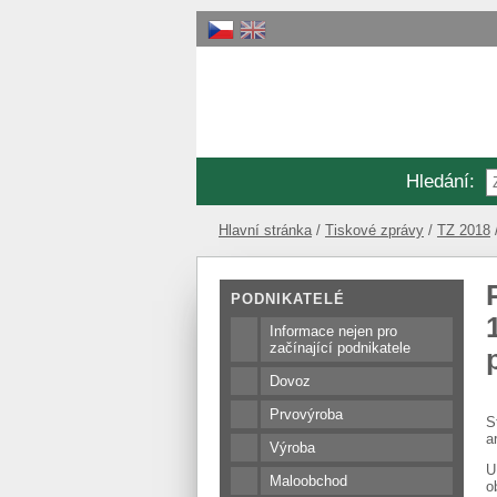
Hledání
:
Hlavní stránka
Tiskové zprávy
TZ 2018
34°C
PODNIKATELÉ
Informace nejen pro
začínající podnikatele
Dovoz
Prvovýroba
S
a
Výroba
U
Maloobchod
o