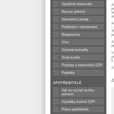
Společné stravování
A
p
Rozvoz pokrmů
t
a
Internetový prodej
A
Podnikání v domácnosti
–
2
Biopotraviny
p
A
Víno
p
Vybrané komodity
V
p
Dvojí kvalita
k
Postupy a stanoviska SZPI
S
Poplatky
Z
SPOTŘEBITELÉ
Jak se vyznat na trhu
potravin
Výsledky kontrol SZPI
Práva spotřebitelů