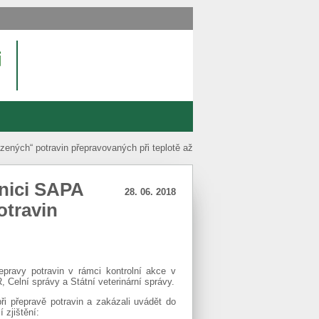
zených“ potravin přepravovaných při teplotě až
žnici SAPA
28. 06. 2018
otravin
epravy potravin v rámci kontrolní akce v
 Celní správy a Státní veterinární správy.
při přepravě potravin a zakázali uvádět do
 zjištění: