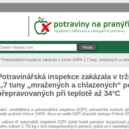
Potravinářská inspekce zakázala v tržnici SAPA 1,7 tuny „mražených a chla
Potravinářská inspekce zakázala v tr
1,7 tuny „mražených a chlazených“ p
přepravovaných při teplotě až 34°C
tátní zemědělská a potravinářská inspekce (SZPI) uskutečnila kontrolu př
reálu pražské tržnice SAPA. Akce se vedle SZPI účastnili zástupci Policie ČR,
 celkem tří automobilů inspektoři SZPI zjistili hrubé porušení bezpečnosti 
běhu celkem 1 733 kg v nich transportovaných potravin, jedná se o následující