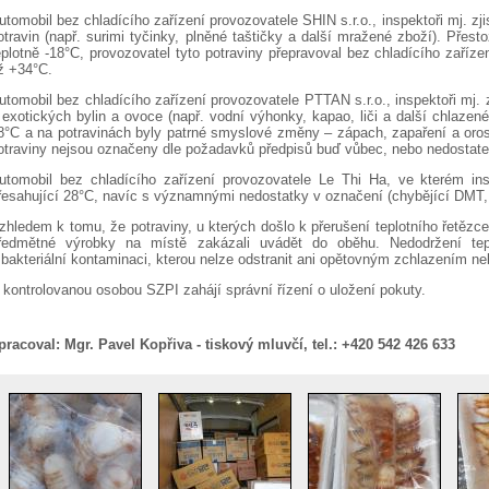
utomobil bez chladícího zařízení provozovatele SHIN s.r.o., inspektoři mj. zji
otravin (např. surimi tyčinky, plněné taštičky a další mražené zboží). Přes
eplotně -18°C, provozovatel tyto potraviny přepravoval bez chladícího zařízen
ž +34°C.
utomobil bez chladícího zařízení provozovatele PTTAN s.r.o., inspektoři mj. 
 exotických bylin a ovoce (např. vodní výhonky, kapao, liči a další chlazené
8°C a na potravinách byly patrné smyslové změny – zápach, zapaření a orosen
otraviny nejsou označeny dle požadavků předpisů buď vůbec, nebo nedostat
utomobil bez chladícího zařízení provozovatele Le Thi Ha, ve kterém inspek
řesahující 28°C, navíc s významnými nedostatky v označení (chybějící DMT, 
zhledem k tomu, že potraviny, u kterých došlo k přerušení teplotního řetězc
ředmětné výrobky na místě zakázali uvádět do oběhu. Nedodržení tep
 bakteriální kontaminaci, kterou nelze odstranit ani opětovným zchlazením 
 kontrolovanou osobou SZPI zahájí správní řízení o uložení pokuty.
pracoval:
Mgr. Pavel Kopřiva - tiskový mluvčí, tel.: +420 542 426 633