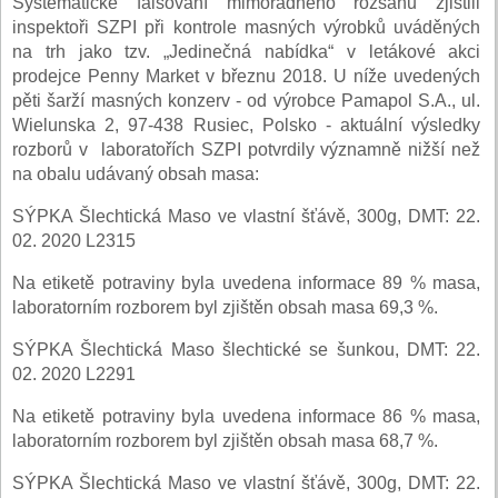
Systematické falšování mimořádného rozsahu zjistili
inspektoři SZPI při kontrole masných výrobků uváděných
na trh jako tzv. „Jedinečná nabídka“ v letákové akci
prodejce Penny Market v březnu 2018. U níže uvedených
pěti šarží masných konzerv - od výrobce Pamapol S.A., ul.
Wielunska 2, 97-438 Rusiec, Polsko - aktuální výsledky
rozborů v laboratořích SZPI potvrdily významně nižší než
na obalu udávaný obsah masa:
SÝPKA Šlechtická Maso ve vlastní šťávě, 300g, DMT: 22.
02. 2020 L2315
Na etiketě potraviny byla uvedena informace 89 % masa,
laboratorním rozborem byl zjištěn obsah masa 69,3 %.
SÝPKA Šlechtická Maso šlechtické se šunkou, DMT: 22.
02. 2020 L2291
Na etiketě potraviny byla uvedena informace 86 % masa,
laboratorním rozborem byl zjištěn obsah masa 68,7 %.
SÝPKA Šlechtická Maso ve vlastní šťávě, 300g, DMT: 22.