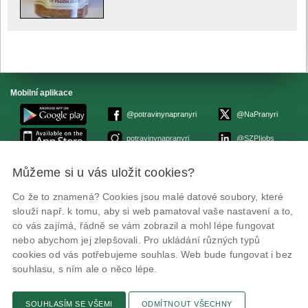
Mobilní aplikace
@potravinynapranyri
@NaPranyri
potravinynapranyri
@SZPIjobs
Můžeme si u vás uložit cookies?
© Státní zemědělská a potravinářská inspekce 2026.
Květná 15, 603 00 Brno,
epodatelna
szpi.gov.cz
Co že to znamená? Cookies jsou malé datové soubory, které
ID datové schránky: avraiqg
slouží např. k tomu, aby si web pamatoval vaše nastavení a to,
IČO: 75014149, DIČ: CZ75014149
co vás zajímá, řádně se vám zobrazil a mohl lépe fungovat
Prohlášení o přístupnosti
|
Zásady ochrany soukromí
nebo abychom jej zlepšovali. Pro ukládání různých typů
cookies od vás potřebujeme souhlas. Web bude fungovat i bez
souhlasu, s ním ale o něco lépe.
SOUHLASÍM SE VŠEMI
ODMÍTNOUT VŠECHNY