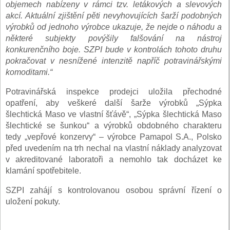
objemech nabízeny v rámci tzv. letákových a slevových
akcí. Aktuální zjištění pěti nevyhovujících šarží podobných
výrobků od jednoho výrobce ukazuje, že nejde o náhodu a
některé subjekty povýšily falšování na nástroj
konkurenčního boje. SZPI bude v kontrolách tohoto druhu
pokračovat v nesnížené intenzitě napříč potravinářskými
komoditami.“
Potravinářská inspekce prodejci uložila přechodné
opatření, aby veškeré další šarže výrobků „Sýpka
šlechtická Maso ve vlastní šťávě“, „Sýpka šlechtická Maso
šlechtické se šunkou“ a výrobků obdobného charakteru
tedy „vepřové konzervy“ – výrobce Pamapol S.A., Polsko
před uvedením na trh nechal na vlastní náklady analyzovat
v akreditované laboratoři a nemohlo tak docházet ke
klamání spotřebitele.
SZPI zahájí s kontrolovanou osobou správní řízení o
uložení pokuty.